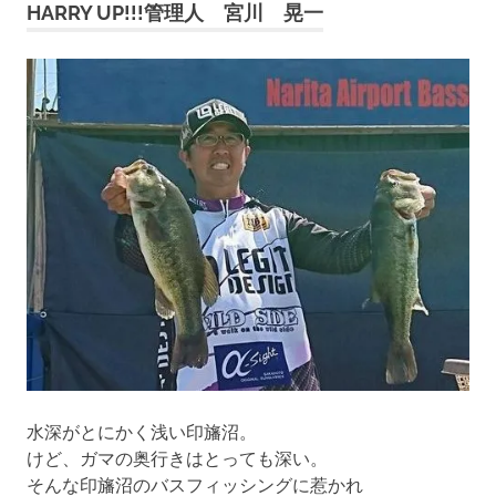
HARRY UP!!!管理人 宮川 晃一
水深がとにかく浅い印旛沼。
けど、ガマの奥行きはとっても深い。
そんな印旛沼のバスフィッシングに惹かれ