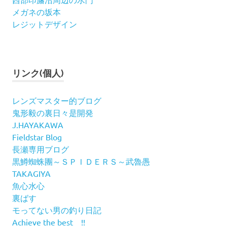
メガネの坂本
レジットデザイン
リンク(個人)
レンズマスター的ブログ
鬼形毅の裏日々是開発
J.HAYAKAWA
Fieldstar Blog
長瀬専用ブログ
黒鱒蜘蛛團～ＳＰＩＤＥＲＳ～武魯愚
TAKAGIYA
魚心水心
裏ばす
モってない男の釣り日記
Achieve the best !!