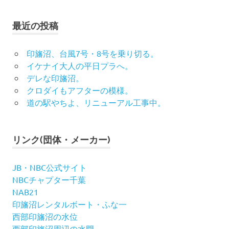
最近の投稿
印旛沼、台風7号・8号を乗り切る。
イケナイ大人の平日プラへ。
デレな印旛沼。
クロダイもアフターの模様。
道の駅やちよ、リニューアル工事中。
リンク(団体・メーカー)
JB・NBC公式サイト
NBCチャプター千葉
NAB21
印旛沼レンタルボート・ふな一
西部印旛沼の水位
西部印旛沼周辺の水門