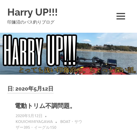
コ
Harry UP!!!
ン
テ
MENU
印旛沼のバス釣りブログ
ン
ツ
へ
ス
キ
ッ
プ
日:
2020年5月12日
電動トリム不調問題。
2020年5月12日
KOUICHIMIYAGAWA
BOAT・サウ
ザー395・イーグル150