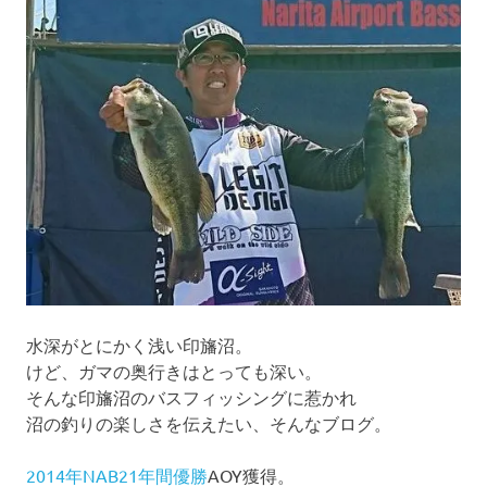
ジ
送
り
水深がとにかく浅い印旛沼。
けど、ガマの奥行きはとっても深い。
そんな印旛沼のバスフィッシングに惹かれ
沼の釣りの楽しさを伝えたい、そんなブログ。
2014年NAB21年間優勝
AOY獲得。