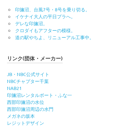
印旛沼、台風7号・8号を乗り切る。
イケナイ大人の平日プラへ。
デレな印旛沼。
クロダイもアフターの模様。
道の駅やちよ、リニューアル工事中。
リンク(団体・メーカー)
JB・NBC公式サイト
NBCチャプター千葉
NAB21
印旛沼レンタルボート・ふな一
西部印旛沼の水位
西部印旛沼周辺の水門
メガネの坂本
レジットデザイン