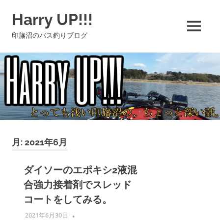
コ
Harry UP!!!
ン
テ
MENU
印旛沼のバス釣りブログ
ン
ツ
へ
ス
キ
ッ
プ
月:
2021年6月
ダイソーのエポキシ2液混
合強力接着剤でスレッド
コートをしてみる。
2021年6月30日