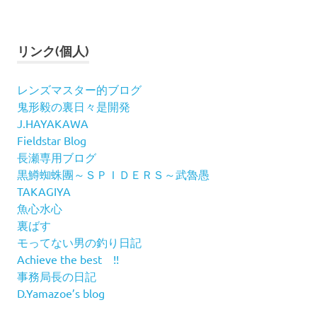
リンク(個人)
レンズマスター的ブログ
鬼形毅の裏日々是開発
J.HAYAKAWA
Fieldstar Blog
長瀬専用ブログ
黒鱒蜘蛛團～ＳＰＩＤＥＲＳ～武魯愚
TAKAGIYA
魚心水心
裏ばす
モってない男の釣り日記
Achieve the best !!
事務局長の日記
D.Yamazoe’s blog