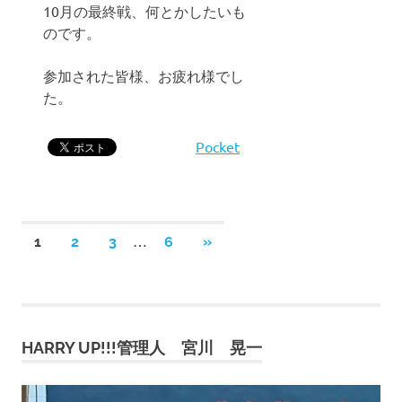
10月の最終戦、何とかしたいも
のです。
参加された皆様、お疲れ様でし
た。
Pocket
投
…
次
1
2
3
6
»
の
稿
記
事
の
HARRY UP!!!管理人 宮川 晃一
ペ
ー