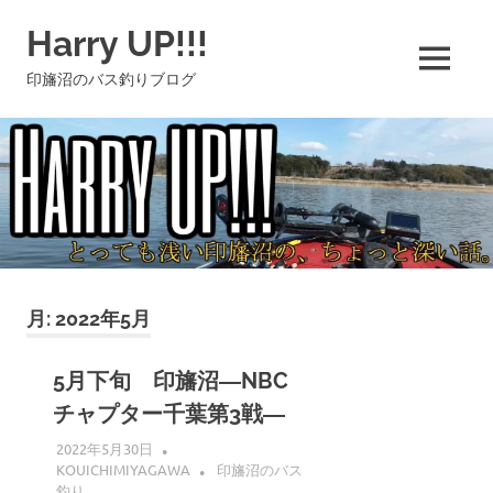
コ
Harry UP!!!
ン
テ
MENU
印旛沼のバス釣りブログ
ン
ツ
へ
ス
キ
ッ
プ
月:
2022年5月
5月下旬 印旛沼―NBC
チャプター千葉第3戦―
2022年5月30日
KOUICHIMIYAGAWA
印旛沼のバス
釣り