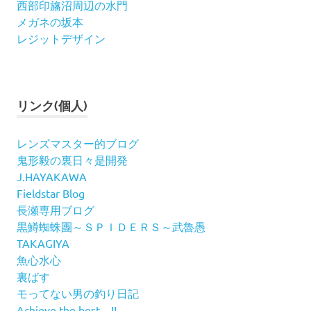
西部印旛沼周辺の水門
メガネの坂本
レジットデザイン
リンク(個人)
レンズマスター的ブログ
鬼形毅の裏日々是開発
J.HAYAKAWA
Fieldstar Blog
長瀬専用ブログ
黒鱒蜘蛛團～ＳＰＩＤＥＲＳ～武魯愚
TAKAGIYA
魚心水心
裏ばす
モってない男の釣り日記
Achieve the best !!