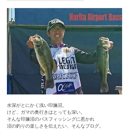
ー
ジ
送
り
水深がとにかく浅い印旛沼。
けど、ガマの奥行きはとっても深い。
そんな印旛沼のバスフィッシングに惹かれ
沼の釣りの楽しさを伝えたい、そんなブログ。