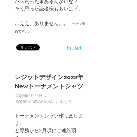
バス釣った事あるんかいな？
そう思った読者様も多いはず。
…ええ、ありません。。
アラバマ童
貞です。。
Pocket
レジットデザイン2022年
Newトーナメントシャツ
2022年5月26日
KOUICHIMIYAGAWA
独り言
トーナメントシャツ作り直しま
す、
と専務から2月頃にご連絡頂