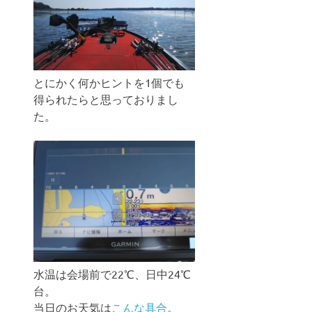
とにかく何かヒントを1個でも
得られたらと思っておりまし
た。
水温は会場前で22℃、日中24℃
台。
当日のお天気は
こんな具合
。