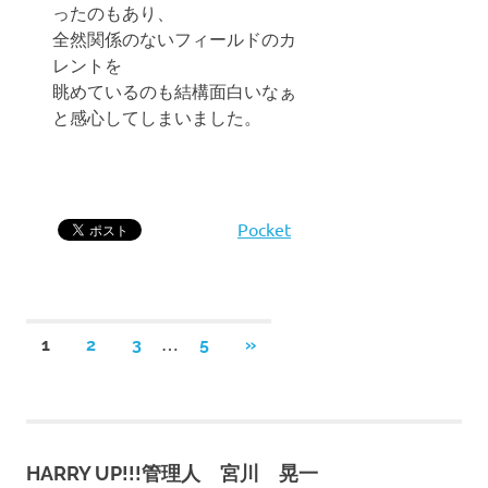
ったのもあり、
全然関係のないフィールドのカ
レントを
眺めているのも結構面白いなぁ
と感心してしまいました。
Pocket
投
…
次
1
2
3
5
»
の
稿
記
事
の
HARRY UP!!!管理人 宮川 晃一
ペ