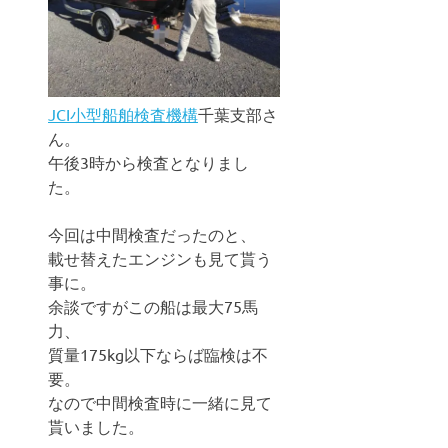
JCI小型船舶検査機構
千葉支部さ
ん。
午後3時から検査となりまし
た。
今回は中間検査だったのと、
載せ替えたエンジンも見て貰う
事に。
余談ですがこの船は最大75馬
力、
質量175kg以下ならば臨検は不
要。
なので中間検査時に一緒に見て
貰いました。