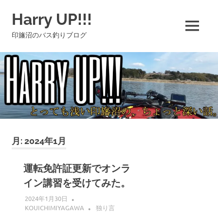
コ
Harry UP!!!
ン
テ
MENU
印旛沼のバス釣りブログ
ン
ツ
へ
ス
キ
ッ
プ
月:
2024年1月
運転免許証更新でオンラ
イン講習を受けてみた。
2024年1月30日
KOUICHIMIYAGAWA
独り言