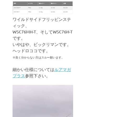
ワイルドサイドフリッピンステ
ィック、
WSC76MH-T、そしてWSC76H-T
です。
いやはや、ビックリマンです。
ヘッドロココです。
※良く分からない方はスルー願います。
細かい仕様については
ルアマガ
プラス
参照下さい。
動
画
プ
レ
ー