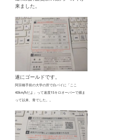
来ました。
遂にゴールドです。
阿宗橋手前の大学の所で白バイに「ここ
40km/hだよ」って速度15キロオーバーで捕ま
って以来、青でした。。