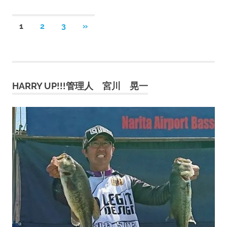
投
次
1
2
3
»
の
稿
記
事
の
HARRY UP!!!管理人 宮川 晃一
ペ
ー
ジ
送
り