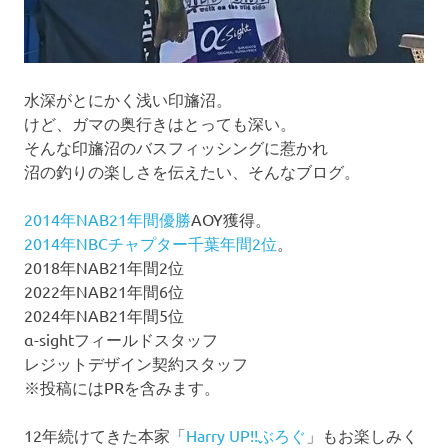
水深がとにかく浅い印旛沼。
けど、ガマの奥行きはとっても深い。
そんな印旛沼のバスフィッシングに惹かれ
沼の釣りの楽しさを伝えたい、そんなブログ。
2014年NAB21年間優勝
AOY獲得。
2014年NBCチャプター千葉年間2位
。
2018年NAB21年間2位
2022年NAB21年間6位
2024年NAB21年間5位
α-sightフィールドスタッフ
レジットデザイン契約スタッフ
※投稿にはPRを含みます。
12年続けてきた本家「
Harry UP!!ぶろぐ
」もお楽しみく