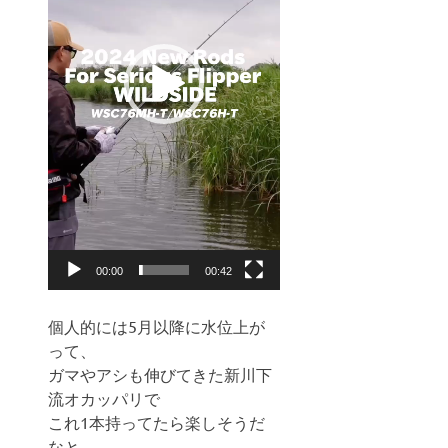
ヤ
ー
00:00
00:42
個人的には5月以降に水位上が
って、
ガマやアシも伸びてきた新川下
流オカッパリで
これ1本持ってたら楽しそうだ
なと。