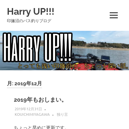
コ
Harry UP!!!
ン
テ
MENU
印旛沼のバス釣りブログ
ン
ツ
へ
ス
キ
ッ
プ
月:
2019年12月
2019年もおしまい。
2019年12月31日
KOUICHIMIYAGAWA
独り言
ちょっと早めに更新です。