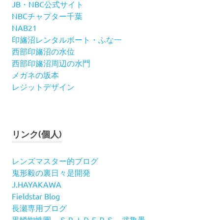
JB・NBC公式サイト
NBCチャプター千葉
NAB21
印旛沼レンタルボート・ふな一
西部印旛沼の水位
西部印旛沼周辺の水門
メガネの坂本
レジットデザイン
リンク(個人)
レンズマスター的ブログ
鬼形毅の裏日々是開発
J.HAYAKAWA
Fieldstar Blog
長瀬専用ブログ
黒鱒蜘蛛團～ＳＰＩＤＥＲＳ～武魯愚