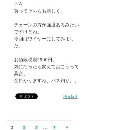
トを
買ってそちらも新しく。
チェーンの方が強度あるみたい
ですけどね。
今回はワイヤーにしてみまし
た。
お値段税別2900円。
気になったら変えておこうって
具合。
金掛かりますね、バス釣り。。
Pocket
投
…
次
1
2
3
7
»