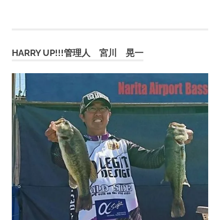
の
稿
記
事
の
HARRY UP!!!管理人 宮川 晃一
ペ
ー
ジ
送
り