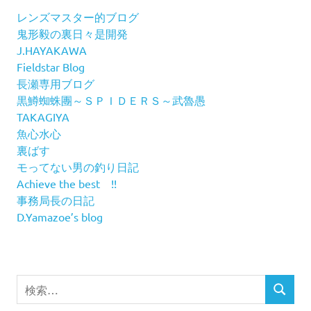
レンズマスター的ブログ
鬼形毅の裏日々是開発
J.HAYAKAWA
Fieldstar Blog
長瀬専用ブログ
黒鱒蜘蛛團～ＳＰＩＤＥＲＳ～武魯愚
TAKAGIYA
魚心水心
裏ばす
モってない男の釣り日記
Achieve the best !!
事務局長の日記
D.Yamazoe’s blog
検
検
索
索