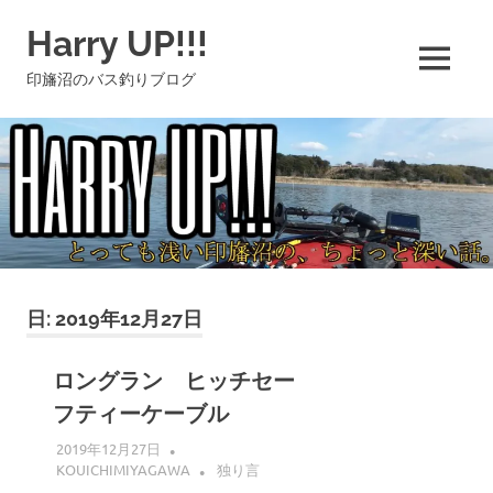
コ
Harry UP!!!
ン
テ
MENU
印旛沼のバス釣りブログ
ン
ツ
へ
ス
キ
ッ
プ
日:
2019年12月27日
ロングラン ヒッチセー
フティーケーブル
2019年12月27日
KOUICHIMIYAGAWA
独り言