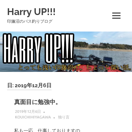
コ
Harry UP!!!
ン
テ
MENU
印旛沼のバス釣りブログ
ン
ツ
へ
ス
キ
ッ
プ
日:
2019年12月6日
真面目に勉強中。
2019年12月6日
KOUICHIMIYAGAWA
独り言
私も一応、仕事しておりますの