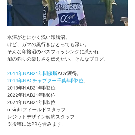
水深がとにかく浅い印旛沼。
けど、ガマの奥行きはとっても深い。
そんな印旛沼のバスフィッシングに惹かれ
沼の釣りの楽しさを伝えたい、そんなブログ。
2014年NAB21年間優勝
AOY獲得。
2014年NBCチャプター千葉年間2位
。
2018年NAB21年間2位
2022年NAB21年間6位
2024年NAB21年間5位
α-sightフィールドスタッフ
レジットデザイン契約スタッフ
※投稿にはPRを含みます。