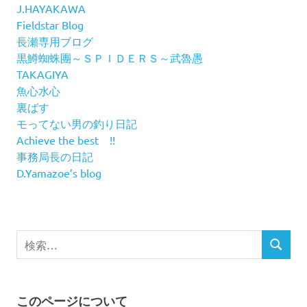
J.HAYAKAWA
Fieldstar Blog
長瀬専用ブログ
黒鱒蜘蛛團～ＳＰＩＤＥＲＳ～武魯愚
TAKAGIYA
魚心水心
裏ばす
モってない男の釣り日記
Achieve the best !!
事務局長の日記
D.Yamazoe’s blog
検
検
索
索
対
象:
このページについて