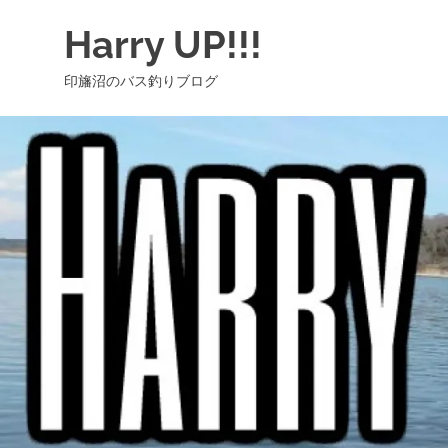
コ
Harry UP!!!
ン
テ
印旛沼のバス釣りブログ
ン
ツ
へ
ス
キ
ッ
プ