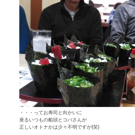
・・・ってお寿司と向かいに
座るいつもの船頭とコバさんが
正しいオトナかは少々不明ですが(笑)