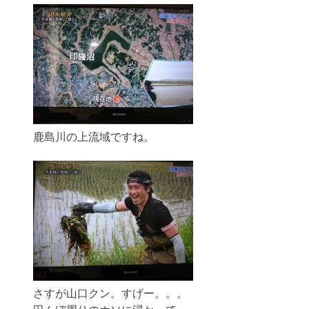
鹿島川の上流域ですね。
さすが山口クン。すげー。。。
田んぼ周りのホソに浸かって、