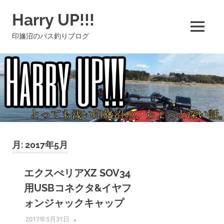
コ
Harry UP!!!
ン
テ
MENU
印旛沼のバス釣りブログ
ン
ツ
へ
ス
キ
ッ
プ
月:
2017年5月
エクスぺリアXZ SOV34
用USBコネクタ&イヤフ
ォンジャックキャップ
2017年5月31日