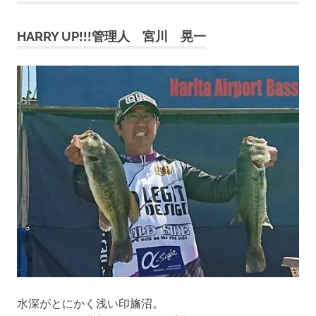
事
の
HARRY UP!!!管理人 宮川 晃一
ペ
ー
ジ
送
り
水深がとにかく浅い印旛沼。