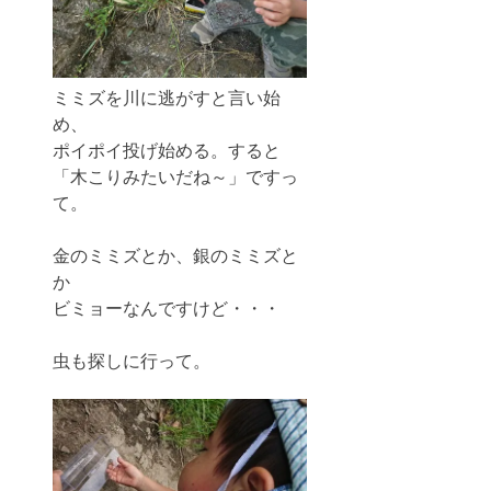
ミミズを川に逃がすと言い始
め、
ポイポイ投げ始める。すると
「木こりみたいだね～」ですっ
て。
金のミミズとか、銀のミミズと
か
ビミョーなんですけど・・・
虫も探しに行って。