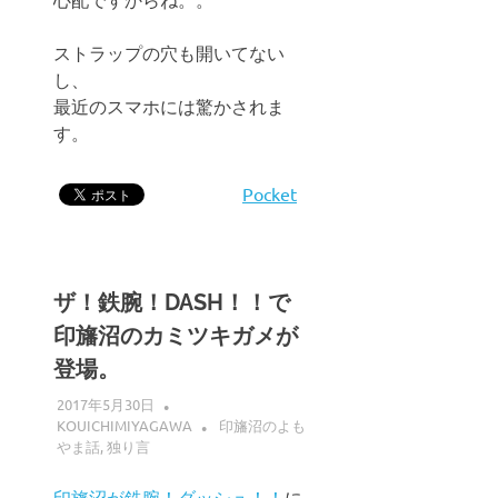
ストラップの穴も開いてない
し、
最近のスマホには驚かされま
す。
Pocket
ザ！鉄腕！DASH！！で
印旛沼のカミツキガメが
登場。
2017年5月30日
KOUICHIMIYAGAWA
印旛沼のよも
やま話
,
独り言
印旛沼が鉄腕！ダッシュ！！
に