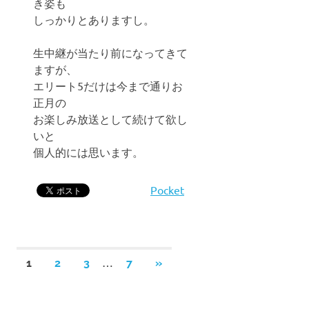
き姿も
しっかりとありますし。
生中継が当たり前になってきて
ますが、
エリート5だけは今まで通りお
正月の
お楽しみ放送として続けて欲し
いと
個人的には思います。
Pocket
投
…
次
1
2
3
7
»
の
稿
記