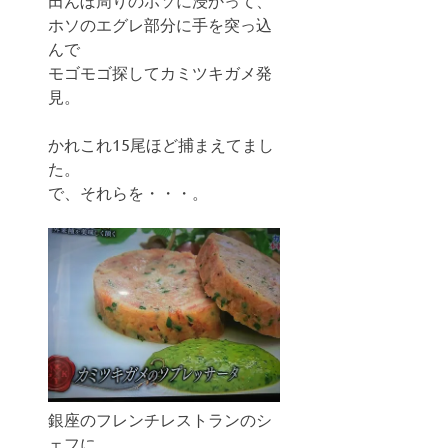
ホソのエグレ部分に手を突っ込
んで
モゴモゴ探してカミツキガメ発
見。
かれこれ15尾ほど捕まえてまし
た。
で、それらを・・・。
銀座のフレンチレストランのシ
ェフに