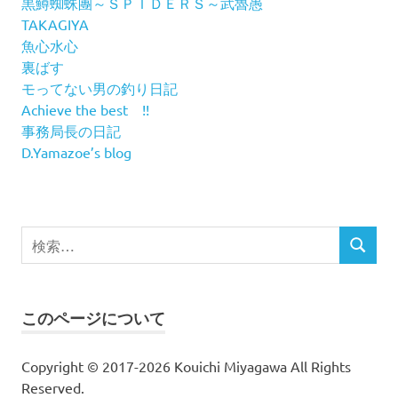
黒鱒蜘蛛團～ＳＰＩＤＥＲＳ～武魯愚
TAKAGIYA
魚心水心
裏ばす
モってない男の釣り日記
Achieve the best !!
事務局長の日記
D.Yamazoe’s blog
検
検
索
索
対
象:
このページについて
Copyright © 2017-2026 Kouichi Miyagawa All Rights
Reserved.