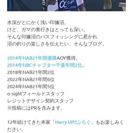
水深がとにかく浅い印旛沼。
けど、ガマの奥行きはとっても深い。
そんな印旛沼のバスフィッシングに惹かれ
沼の釣りの楽しさを伝えたい、そんなブログ。
2014年NAB21年間優勝
AOY獲得。
2014年NBCチャプター千葉年間2位
。
2018年NAB21年間2位
2022年NAB21年間6位
2024年NAB21年間5位
α-sightフィールドスタッフ
レジットデザイン契約スタッフ
※投稿にはPRを含みます。
12年続けてきた本家「
Harry UP!!ぶろぐ
」もお楽しみく
ださい。