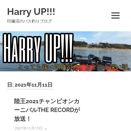
コ
Harry UP!!!
ン
テ
MENU
印旛沼のバス釣りブログ
ン
ツ
へ
ス
キ
ッ
プ
日:
2021年11月11日
陸王2021チャンピオンカ
ーニバルTHE RECORDが
放送！
2021年11月11日