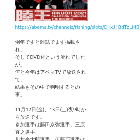
https://abema.tv/channels/fishing/slots/D1xJ1BdTzLM
例年ですと雑誌でまず掲載さ
れ、
そしてDVD化という流れでした
が。
何と今年はアベマTVで放送され
て、
結果もその中で判明するとの
事。
11月12日(金)、13日(土)夜9時か
ら放送です。
参加選手は藤田京弥選手、三原
直之選手、
川村光大郎選手。伊藤巧選手は