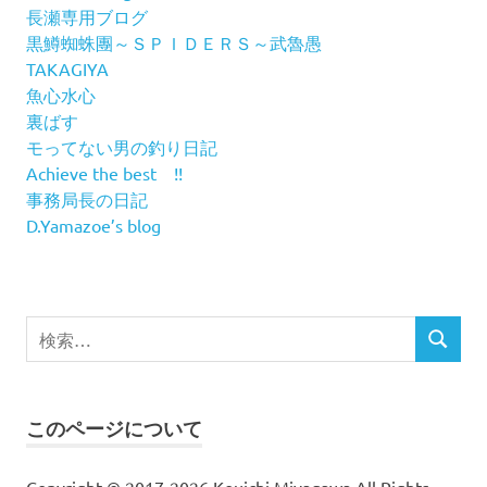
長瀬専用ブログ
黒鱒蜘蛛團～ＳＰＩＤＥＲＳ～武魯愚
TAKAGIYA
魚心水心
裏ばす
モってない男の釣り日記
Achieve the best !!
事務局長の日記
D.Yamazoe’s blog
検
検
索
索
対
象:
このページについて