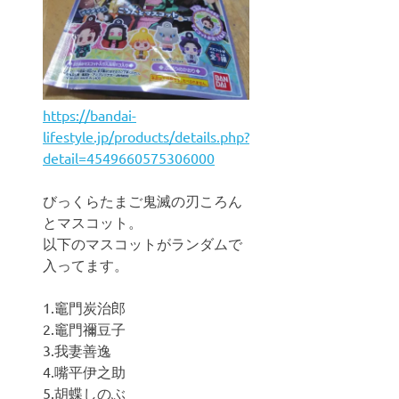
https://bandai-
lifestyle.jp/products/details.php?
detail=4549660575306000
びっくらたまご鬼滅の刃ころん
とマスコット。
以下のマスコットがランダムで
入ってます。
1.竈門炭治郎
2.竈門禰豆子
3.我妻善逸
4.嘴平伊之助
5.胡蝶しのぶ