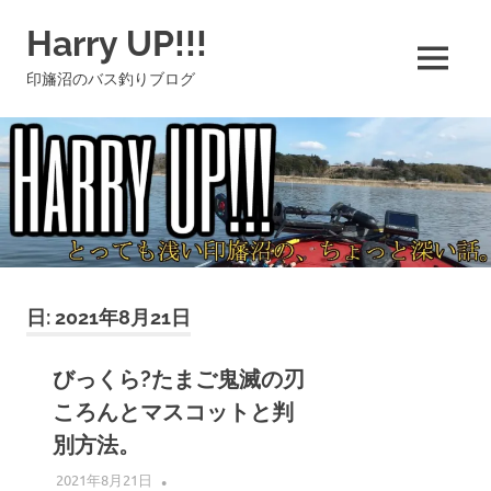
コ
Harry UP!!!
ン
テ
MENU
印旛沼のバス釣りブログ
ン
ツ
へ
ス
キ
ッ
プ
日:
2021年8月21日
びっくら?たまご鬼滅の刃
ころんとマスコットと判
別方法。
2021年8月21日