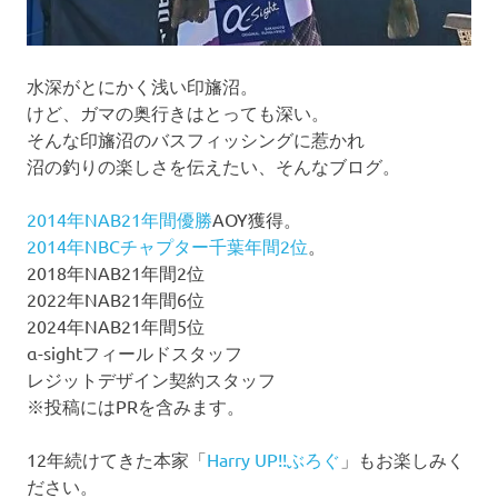
水深がとにかく浅い印旛沼。
けど、ガマの奥行きはとっても深い。
そんな印旛沼のバスフィッシングに惹かれ
沼の釣りの楽しさを伝えたい、そんなブログ。
2014年NAB21年間優勝
AOY獲得。
2014年NBCチャプター千葉年間2位
。
2018年NAB21年間2位
2022年NAB21年間6位
2024年NAB21年間5位
α-sightフィールドスタッフ
レジットデザイン契約スタッフ
※投稿にはPRを含みます。
12年続けてきた本家「
Harry UP!!ぶろぐ
」もお楽しみく
ださい。