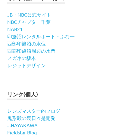
JB・NBC公式サイト
NBCチャプター千葉
NAB21
印旛沼レンタルボート・ふな一
西部印旛沼の水位
西部印旛沼周辺の水門
メガネの坂本
レジットデザイン
リンク(個人)
レンズマスター的ブログ
鬼形毅の裏日々是開発
J.HAYAKAWA
Fieldstar Blog