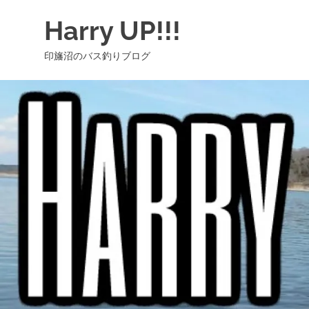
コ
Harry UP!!!
ン
テ
印旛沼のバス釣りブログ
ン
ツ
へ
ス
キ
ッ
プ