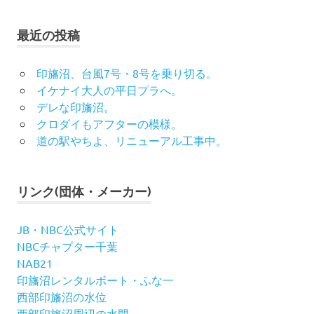
最近の投稿
印旛沼、台風7号・8号を乗り切る。
イケナイ大人の平日プラへ。
デレな印旛沼。
クロダイもアフターの模様。
道の駅やちよ、リニューアル工事中。
リンク(団体・メーカー)
JB・NBC公式サイト
NBCチャプター千葉
NAB21
印旛沼レンタルボート・ふな一
西部印旛沼の水位
西部印旛沼周辺の水門