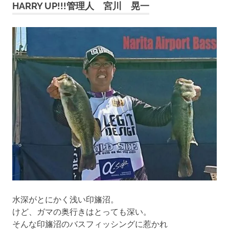
HARRY UP!!!管理人 宮川 晃一
水深がとにかく浅い印旛沼。
けど、ガマの奥行きはとっても深い。
そんな印旛沼のバスフィッシングに惹かれ