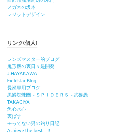
メガネの坂本
レジットデザイン
リンク(個人)
レンズマスター的ブログ
鬼形毅の裏日々是開発
J.HAYAKAWA
Fieldstar Blog
長瀬専用ブログ
黒鱒蜘蛛團～ＳＰＩＤＥＲＳ～武魯愚
TAKAGIYA
魚心水心
裏ばす
モってない男の釣り日記
Achieve the best !!