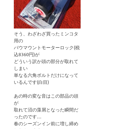
そう、わざわざ買ったミンコタ
用の
バウマウントモーターロック(税
込8360円)が
どういう訳か頭の部分が取れて
しまい
単なる六角ボルトだけになって
いるんです(白目)
あの時の変な音はこの部品の頭
が
取れて沼の藻屑となった瞬間だ
ったのです…
春のシーズンイン前に増し締め