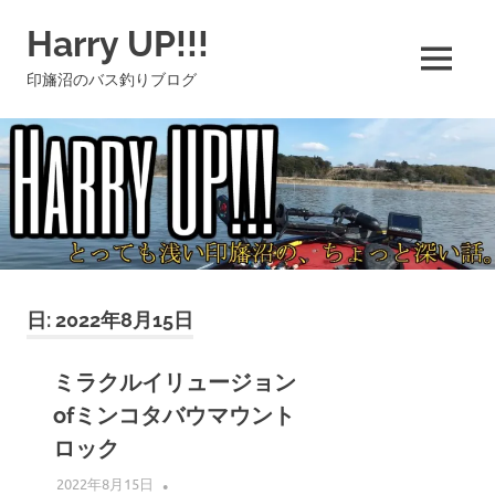
コ
Harry UP!!!
ン
テ
MENU
印旛沼のバス釣りブログ
ン
ツ
へ
ス
キ
ッ
プ
日:
2022年8月15日
ミラクルイリュージョン
ofミンコタバウマウント
ロック
2022年8月15日