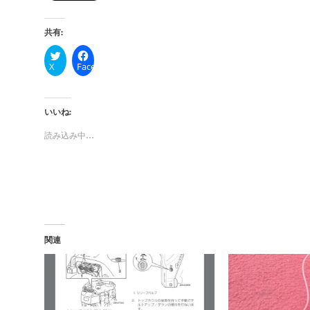
共有:
X
Facebook
いいね:
読み込み中…
関連