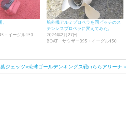
題。
船外機アルミプロペラを同ピッチのス
テンレスプロペラに変えてみた。
95・イーグル150
2024年2月27日
BOAT・サウザー395・イーグル150
次
千葉ジェッツ×琉球ゴールデンキングス戦inららアリーナ
の
記
: