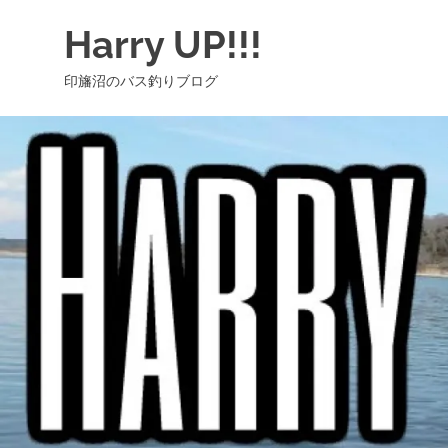
コ
Harry UP!!!
ン
テ
印旛沼のバス釣りブログ
ン
ツ
へ
ス
キ
ッ
プ