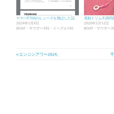
ヤマハF70Aのヒューズを飛ばした話。
電動トリム不調問
2024年5月9日
2020年5月12日
BOAT・サウザー395・イーグル150
BOAT・サウザー3
前
投
エンジンアワー2024。
の
稿
記
事:
事
ナ
ビ
ゲ
ー