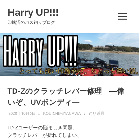
コ
Harry UP!!!
ン
テ
MENU
印旛沼のバス釣りブログ
ン
ツ
へ
ス
キ
ッ
プ
TD-Zのクラッチレバー修理 ―偉
いぞ、UVボンディ―
2020年10月6日
KOUICHIMIYAGAWA
釣り道具
TD-Zユーザーの悩ましき問題。
クラッチレバーが折れてしまい、