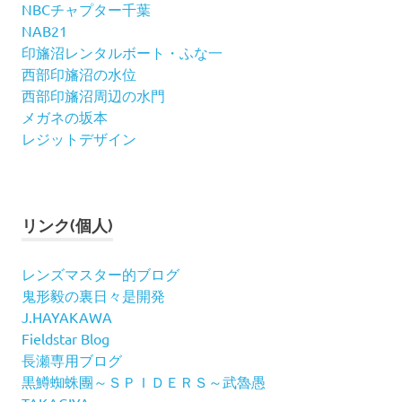
NBCチャプター千葉
NAB21
印旛沼レンタルボート・ふな一
西部印旛沼の水位
西部印旛沼周辺の水門
メガネの坂本
レジットデザイン
リンク(個人)
レンズマスター的ブログ
鬼形毅の裏日々是開発
J.HAYAKAWA
Fieldstar Blog
長瀬専用ブログ
黒鱒蜘蛛團～ＳＰＩＤＥＲＳ～武魯愚