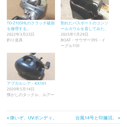
TD-Z105HLのクラッチ破損
割れたバスボートのコンソ
を修理する。
ールカウルを直してみた。
2022年3月23日
2025年1月29日
釣り道具
BOAT・サウザー395・イ
ーグル150
アブガルシア・KX101
2020年5月14日
懐かしのタックル、ルアー
前
次
投
偉いぞ、UVボンディ。
台風14号と印旛沼。
の
の