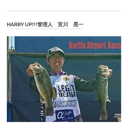
稿
記
記
事:
事:
ナ
HARRY UP!!!管理人 宮川 晃一
ビ
ゲ
ー
シ
ョ
ン