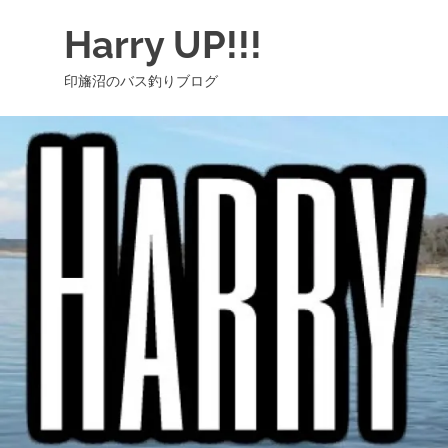
コ
Harry UP!!!
ン
テ
印旛沼のバス釣りブログ
ン
ツ
へ
ス
キ
ッ
プ