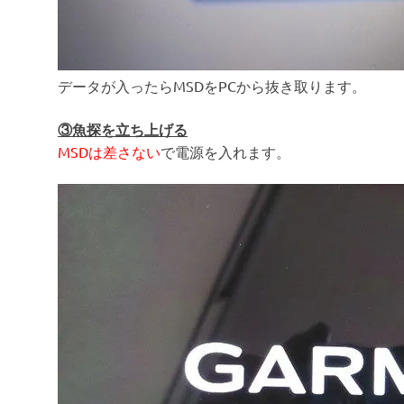
データが入ったらMSDをPCから抜き取ります。
③魚探を立ち上げる
MSDは差さない
で電源を入れます。