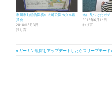
市川市動植物園横の大町公園ホタル鑑
遂に見つけたガチ
賞会
2018年6月16日
2018年8月3日
独り言
独り言
前
投
ガーミン魚探をアップデートしたらスリープモード
の
稿
記
事:
ナ
ビ
ゲ
ー