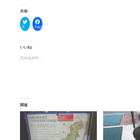
共有:
X
Facebook
いいね:
読み込み中…
関連