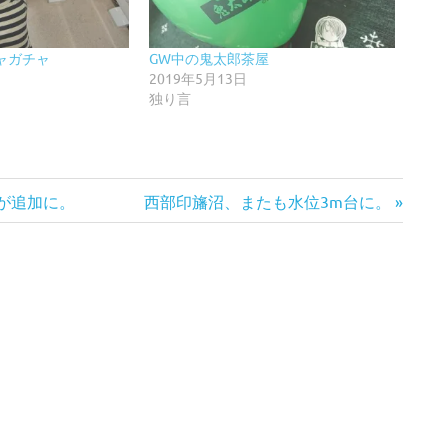
ャガチャ
GW中の鬼太郎茶屋
2019年5月13日
独り言
次
が追加に。
西部印旛沼、またも水位3m台に。
の
記
事: