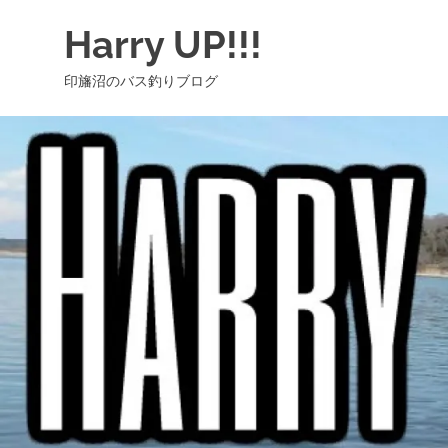
コ
Harry UP!!!
ン
テ
印旛沼のバス釣りブログ
ン
ツ
へ
ス
キ
ッ
プ