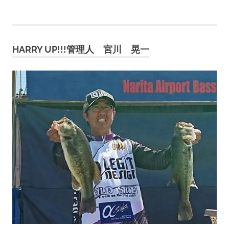
の
稿
記
事
の
HARRY UP!!!管理人 宮川 晃一
ペ
ー
ジ
送
り