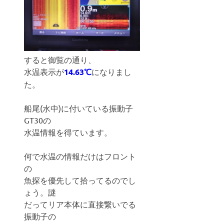
すると御覧の通り、
水温表示が
14.63℃
になりまし
た。
船尾(水中)に付いている振動子
GT30の
水温情報を得ています。
何で水温の情報だけはフロント
の
魚探を優先して拾ってるのでし
ょう。謎
だってリア本体に直接繋いでる
振動子の