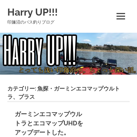
コ
Harry UP!!!
ン
テ
MENU
印旛沼のバス釣りブログ
ン
ツ
へ
ス
キ
ッ
プ
カテゴリー:
魚探・ガーミンエコマップウルト
ラ、プラス
ガーミンエコマップウル
トラとエコマップUHDを
アップデートした。