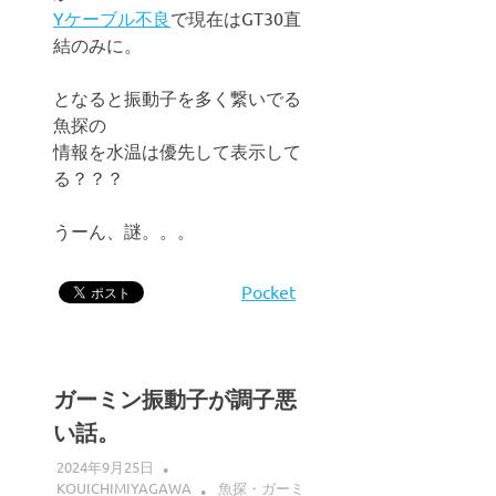
Yケーブル不良
で現在はGT30直
結のみに。
となると振動子を多く繋いでる
魚探の
情報を水温は優先して表示して
る？？？
うーん、謎。。。
Pocket
ガーミン振動子が調子悪
い話。
2024年9月25日
KOUICHIMIYAGAWA
魚探・ガーミ