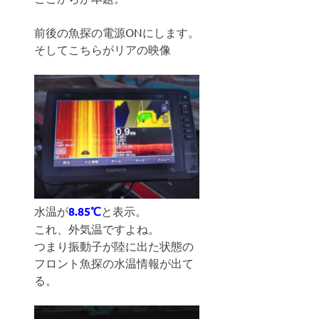
前後の魚探の電源ONにします。
そしてこちらがリアの映像
水温が
8.85℃
と表示。
これ、外気温ですよね。
つまり振動子が陸に出た状態の
フロント魚探の水温情報が出て
る。