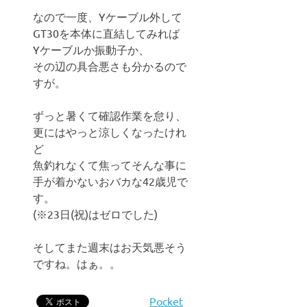
なので一度、Yケーブル外して
GT30を本体に直結してみれば
Yケーブルか振動子か、
その辺の具合悪さも分かるので
すが。
ずっと暑くて確認作業を怠り、
更にはやっと涼しくなったけれ
ど
魚釣れなくて焦ってそんな事に
手が着かないおバカな42歳児で
す。
(※23日(祝)はゼロでした)
そしてまた週末はお天気悪そう
ですね。はぁ。。
Pocket