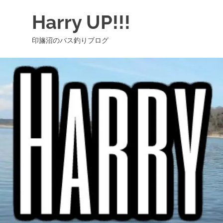
コ
Harry UP!!!
ン
テ
印旛沼のバス釣りブログ
ン
ツ
へ
ス
キ
ッ
プ