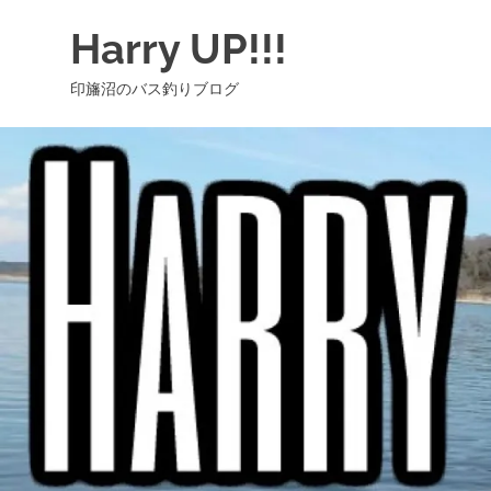
コ
Harry UP!!!
ン
テ
印旛沼のバス釣りブログ
ン
ツ
へ
ス
キ
ッ
プ