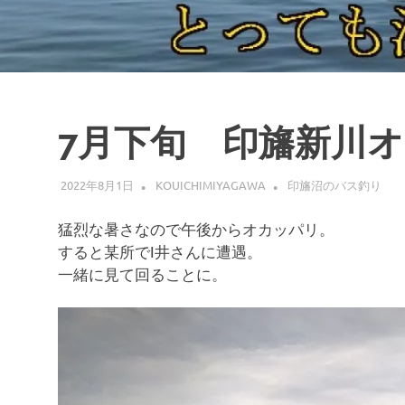
7月下旬 印旛新川
2022年8月1日
KOUICHIMIYAGAWA
印旛沼のバス釣り
猛烈な暑さなので午後からオカッパリ。
すると某所でI井さんに遭遇。
一緒に見て回ることに。