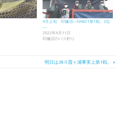
4月上旬 印旛沼―NAB21第1戦、2位
―
2022年4月11日
印旛沼のバス釣り
次
明日はJBⅡ霞ヶ浦事実上第1戦。
の
記
事: