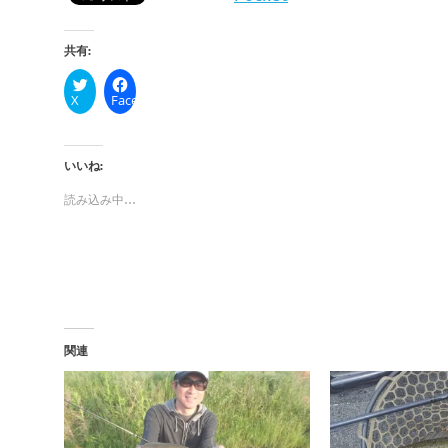
共有:
X
Facebook
いいね:
読み込み中…
関連