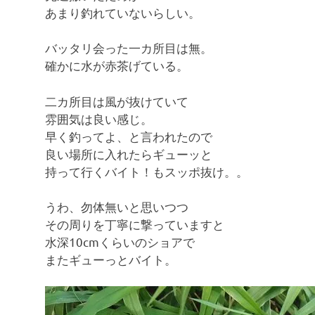
あまり釣れていないらしい。
バッタリ会った一カ所目は無。
確かに水が赤茶げている。
二カ所目は風が抜けていて
雰囲気は良い感じ。
早く釣ってよ、と言われたので
良い場所に入れたらギューッと
持って行くバイト！もスッポ抜け。。
うわ、勿体無いと思いつつ
その周りを丁寧に撃っていますと
水深10cmくらいのショアで
またギューっとバイト。