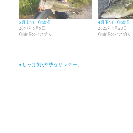
5月上旬 印旛沼
4月下旬 印旛沼
2017年5月9日
2025年4月28日
印旛沼のバス釣り
印旛沼のバス釣り
前
投
しっぽ側が2枚なサンデー。
の
稿
記
事:
ナ
ビ
ゲ
ー