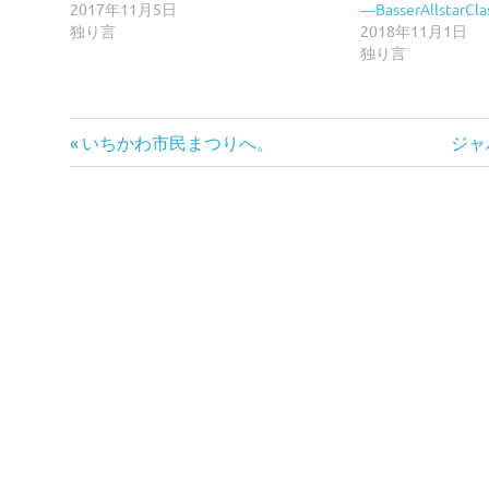
2017年11月5日
―BasserAllstarCl
独り言
2018年11月1日
独り言
前
次
投
いちかわ市民まつりへ。
ジャ
の
の
稿
記
記
事:
事:
ナ
ビ
ゲ
ー
シ
ョ