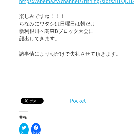
https://abema.tv/channels/fishing/slots/8TQ
楽しみですね！！！
ちなみにワタシは日曜日は朝だけ
新利根川へ関東Bブロック大会に
顔出してきます。
諸事情により朝だけで失礼させて頂きます。
Pocket
共有:
X
Facebook