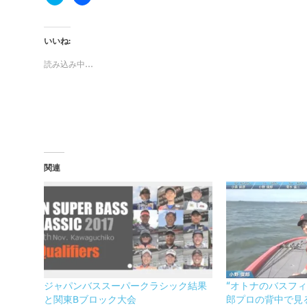
いいね:
読み込み中…
関連
ジャパンバススーパークラシック結果
“オトナのバスフ
と関東Bブロック大会
郎プロの背中で見