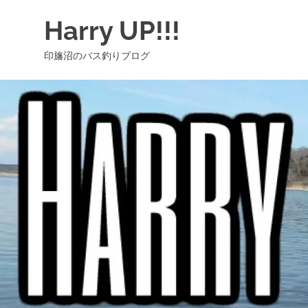
コ
Harry UP!!!
ン
テ
印旛沼のバス釣りブログ
ン
ツ
へ
ス
キ
ッ
プ