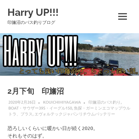
コ
Harry UP!!!
ン
テ
MENU
印旛沼のバス釣りブログ
ン
ツ
へ
ス
キ
ッ
プ
2月下旬 印旛沼
2020年2月26日
KOUICHIMIYAGAWA
印旛沼のバス釣り
,
BOAT・サウザー395・イーグル150
,
魚探・ガーミンエコマップウル
トラ、プラス
,
エヴォルテックジャパンリチウムバッテリー
恐ろしいくらいに暖かい日が続く2020。
それもそのはず。