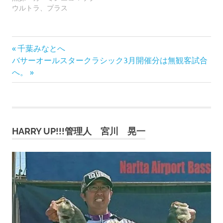
ウルトラ、プラス
前
投
千葉みなとへ
次
の
バサーオールスタークラシック3月開催分は無観客試合
稿
の
記
へ。
記
事:
ナ
事:
ビ
HARRY UP!!!管理人 宮川 晃一
ゲ
ー
シ
ョ
ン