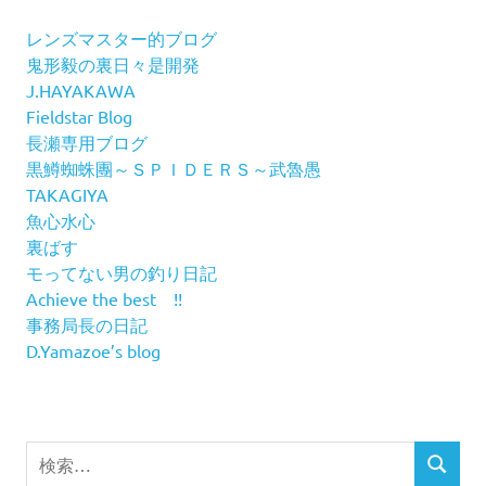
レンズマスター的ブログ
鬼形毅の裏日々是開発
J.HAYAKAWA
Fieldstar Blog
長瀬専用ブログ
黒鱒蜘蛛團～ＳＰＩＤＥＲＳ～武魯愚
TAKAGIYA
魚心水心
裏ばす
モってない男の釣り日記
Achieve the best !!
事務局長の日記
D.Yamazoe’s blog
検
検
索