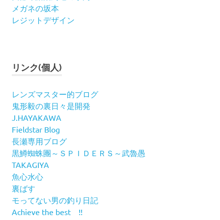
メガネの坂本
レジットデザイン
リンク(個人)
レンズマスター的ブログ
鬼形毅の裏日々是開発
J.HAYAKAWA
Fieldstar Blog
長瀬専用ブログ
黒鱒蜘蛛團～ＳＰＩＤＥＲＳ～武魯愚
TAKAGIYA
魚心水心
裏ばす
モってない男の釣り日記
Achieve the best !!