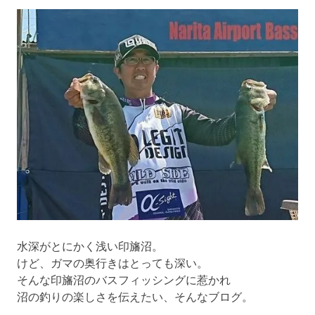
ー
シ
ョ
ン
水深がとにかく浅い印旛沼。
けど、ガマの奥行きはとっても深い。
そんな印旛沼のバスフィッシングに惹かれ
沼の釣りの楽しさを伝えたい、そんなブログ。