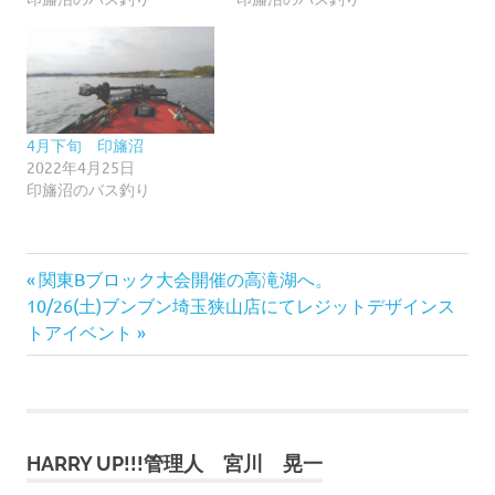
4月下旬 印旛沼
2022年4月25日
印旛沼のバス釣り
前
投
関東Bブロック大会開催の高滝湖へ。
次
の
10/26(土)ブンブン埼玉狭山店にてレジットデザインス
稿
の
記
トアイベント
記
事:
ナ
事:
ビ
HARRY UP!!!管理人 宮川 晃一
ゲ