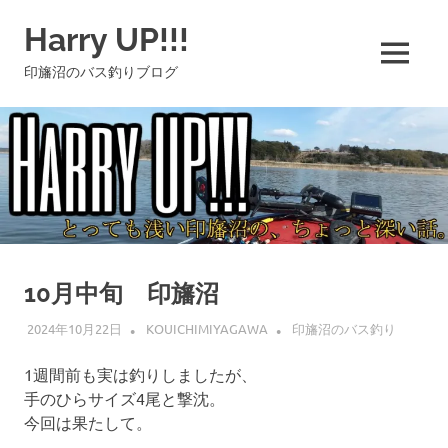
コ
Harry UP!!!
ン
テ
MENU
印旛沼のバス釣りブログ
ン
ツ
へ
ス
キ
ッ
プ
10月中旬 印旛沼
2024年10月22日
KOUICHIMIYAGAWA
印旛沼のバス釣り
1週間前も実は釣りしましたが、
手のひらサイズ4尾と撃沈。
今回は果たして。