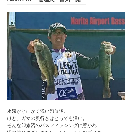
ゲ
ー
シ
ョ
ン
水深がとにかく浅い印旛沼。
けど、ガマの奥行きはとっても深い。
そんな印旛沼のバスフィッシングに惹かれ