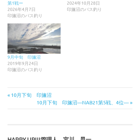
第1戦ー
2024年10月28日
2026年4月7日
印旛沼のバス釣り
印旛沼のバス釣り
9月中旬 印旛沼
2019年9月24日
印旛沼のバス釣り
前
投
10月下旬 印旛沼
の
次
10月下旬 印旛沼―NAB21第5戦、4位―
稿
記
の
事:
記
ナ
事:
ビ
HARRY UP!!!管理人 宮川 晃一