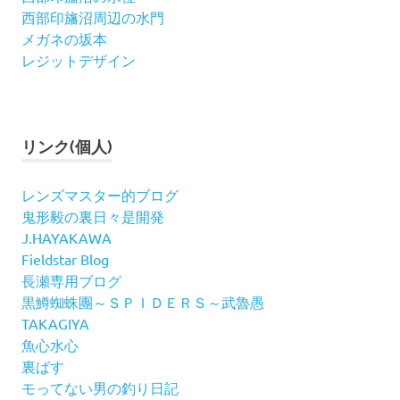
西部印旛沼周辺の水門
メガネの坂本
レジットデザイン
リンク(個人)
レンズマスター的ブログ
鬼形毅の裏日々是開発
J.HAYAKAWA
Fieldstar Blog
長瀬専用ブログ
黒鱒蜘蛛團～ＳＰＩＤＥＲＳ～武魯愚
TAKAGIYA
魚心水心
裏ばす
モってない男の釣り日記