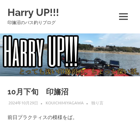
コ
Harry UP!!!
ン
テ
MENU
印旛沼のバス釣りブログ
ン
ツ
へ
ス
キ
ッ
プ
10月下旬 印旛沼
2024年10月29日
KOUICHIMIYAGAWA
独り言
前日プラクティスの模様をば。