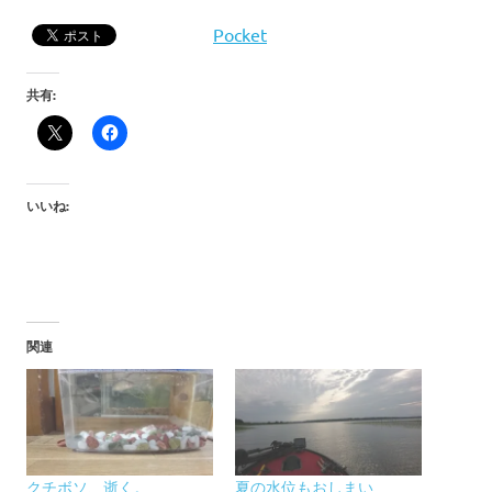
Pocket
共有:
いいね:
関連
クチボソ、逝く。
夏の水位もおしまい