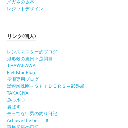
メガネの坂本
レジットデザイン
リンク(個人)
レンズマスター的ブログ
鬼形毅の裏日々是開発
J.HAYAKAWA
Fieldstar Blog
長瀬専用ブログ
黒鱒蜘蛛團～ＳＰＩＤＥＲＳ～武魯愚
TAKAGIYA
魚心水心
裏ばす
モってない男の釣り日記
Achieve the best !!
事務局長の日記