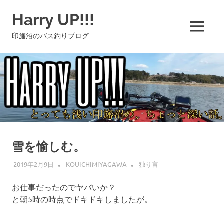
コ
Harry UP!!!
ン
テ
MENU
印旛沼のバス釣りブログ
ン
ツ
へ
ス
キ
ッ
プ
雪を愉しむ。
2019年2月9日
KOUICHIMIYAGAWA
独り言
お仕事だったのでヤバいか？
と朝5時の時点でドキドキしましたが。