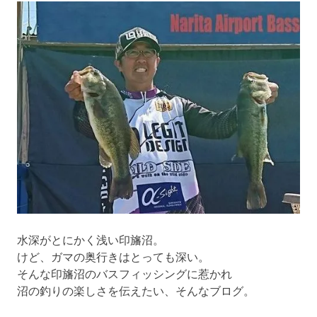
ゲ
ー
シ
ョ
ン
水深がとにかく浅い印旛沼。
けど、ガマの奥行きはとっても深い。
そんな印旛沼のバスフィッシングに惹かれ
沼の釣りの楽しさを伝えたい、そんなブログ。