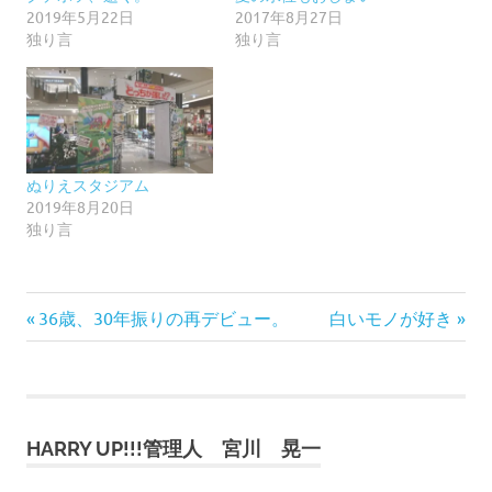
2019年5月22日
2017年8月27日
独り言
独り言
ぬりえスタジアム
2019年8月20日
独り言
前
次
投
36歳、30年振りの再デビュー。
白いモノが好き
の
の
稿
記
記
事:
事:
ナ
HARRY UP!!!管理人 宮川 晃一
ビ