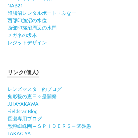
NAB21
印旛沼レンタルボート・ふな一
西部印旛沼の水位
西部印旛沼周辺の水門
メガネの坂本
レジットデザイン
リンク(個人)
レンズマスター的ブログ
鬼形毅の裏日々是開発
J.HAYAKAWA
Fieldstar Blog
長瀬専用ブログ
黒鱒蜘蛛團～ＳＰＩＤＥＲＳ～武魯愚
TAKAGIYA