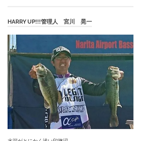
事:
ビ
HARRY UP!!!管理人 宮川 晃一
ゲ
ー
シ
ョ
ン
水深がとにかく浅い印旛沼。