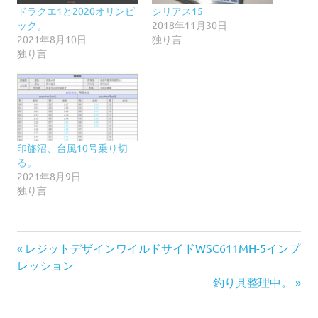
ドラクエ1と2020オリンピ
シリアス15
ック。
2018年11月30日
2021年8月10日
独り言
独り言
印旛沼、台風10号乗り切
る。
2021年8月9日
独り言
前
投
レジットデザインワイルドサイドWSC611MH-5インプ
の
レッション
稿
記
次
釣り具整理中。
事:
の
ナ
記