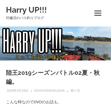
コ
Harry UP!!!
ン
テ
MENU
印旛沼のバス釣りブログ
ン
ツ
へ
ス
キ
ッ
プ
陸王2019シーズンバトル02夏・秋
編。
2020年4月28日
KOUICHIMIYAGAWA
独り言
こんな時なのでDVDのお話も。