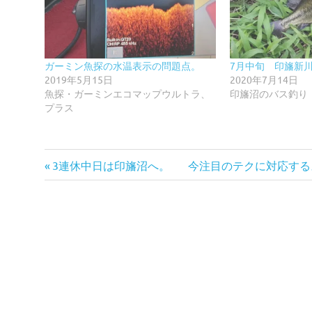
ガーミン魚探の水温表示の問題点。
7月中旬 印旛新
2019年5月15日
2020年7月14日
魚探・ガーミンエコマップウルトラ、
印旛沼のバス釣り
プラス
前
次
投
3連休中日は印旛沼へ。
今注目のテクに対応する
の
の
稿
記
記
事:
事:
ナ
ビ
ゲ