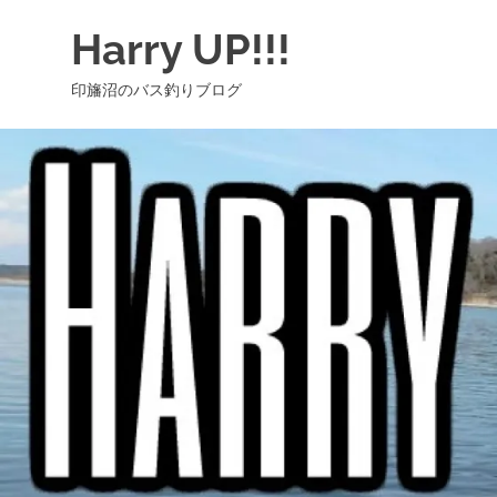
コ
Harry UP!!!
ン
テ
印旛沼のバス釣りブログ
ン
ツ
へ
ス
キ
ッ
プ