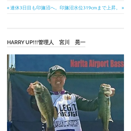
前
次
投
連休3日目も印旛沼へ。
印旛沼水位319cmまで上昇。
の
の
稿
記
記
事:
事:
ナ
HARRY UP!!!管理人 宮川 晃一
ビ
ゲ
ー
シ
ョ
ン