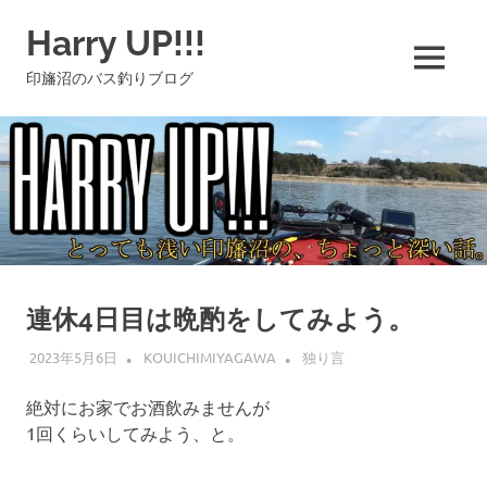
コ
Harry UP!!!
ン
テ
MENU
印旛沼のバス釣りブログ
ン
ツ
へ
ス
キ
ッ
プ
連休4日目は晩酌をしてみよう。
2023年5月6日
KOUICHIMIYAGAWA
独り言
絶対にお家でお酒飲みませんが
1回くらいしてみよう、と。