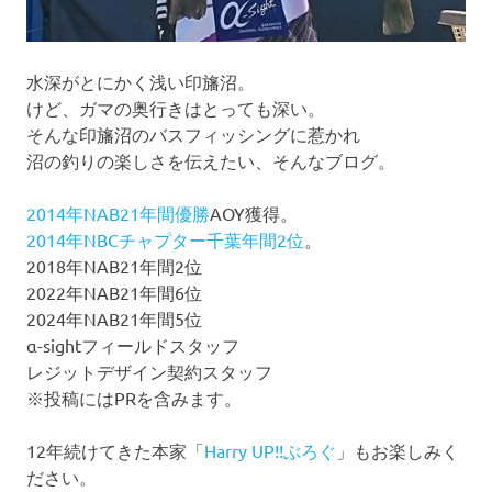
水深がとにかく浅い印旛沼。
けど、ガマの奥行きはとっても深い。
そんな印旛沼のバスフィッシングに惹かれ
沼の釣りの楽しさを伝えたい、そんなブログ。
2014年NAB21年間優勝
AOY獲得。
2014年NBCチャプター千葉年間2位
。
2018年NAB21年間2位
2022年NAB21年間6位
2024年NAB21年間5位
α-sightフィールドスタッフ
レジットデザイン契約スタッフ
※投稿にはPRを含みます。
12年続けてきた本家「
Harry UP!!ぶろぐ
」もお楽しみく
ださい。