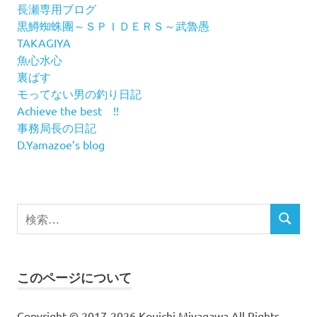
長瀬専用ブログ
黒鱒蜘蛛團～ＳＰＩＤＥＲＳ～武魯愚
TAKAGIYA
魚心水心
裏ばす
モってない男の釣り日記
Achieve the best !!
事務局長の日記
D.Yamazoe’s blog
検
検
索
索
対
象:
このページについて
Copyright © 2017-2026 Kouichi Miyagawa All Rights