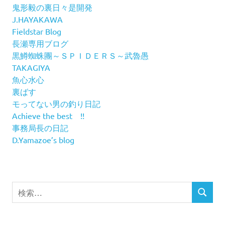
鬼形毅の裏日々是開発
J.HAYAKAWA
Fieldstar Blog
長瀬専用ブログ
黒鱒蜘蛛團～ＳＰＩＤＥＲＳ～武魯愚
TAKAGIYA
魚心水心
裏ばす
モってない男の釣り日記
Achieve the best !!
事務局長の日記
D.Yamazoe’s blog
検
検
索
索
対
象: