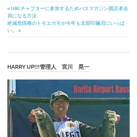
前
投
NBCチャプターに参加するためバスマガジン購読者会
の
員になる方法
稿
次
記
絶滅危惧種のトモエガモが今年も北部印旛沼にいっぱ
の
事:
い。
ナ
記
事:
ビ
ゲ
HARRY UP!!!管理人 宮川 晃一
ー
シ
ョ
ン