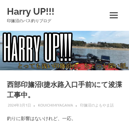
コ
Harry UP!!!
ン
テ
MENU
印旛沼のバス釣りブログ
ン
ツ
へ
ス
キ
ッ
プ
西部印旛沼(捷水路入口手前)にて浚渫
工事中。
2024年3月1日
KOUICHIMIYAGAWA
印旛沼のよもやま話
釣りに影響はないけれど、一応。