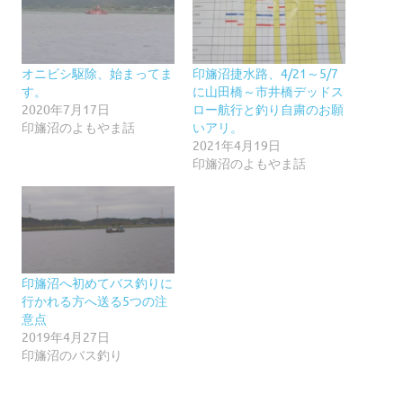
オニビシ駆除、始まってま
印旛沼捷水路、4/21～5/7
す。
に山田橋～市井橋デッドス
2020年7月17日
ロー航行と釣り自粛のお願
印旛沼のよもやま話
いアリ。
2021年4月19日
印旛沼のよもやま話
印旛沼へ初めてバス釣りに
行かれる方へ送る5つの注
意点
2019年4月27日
印旛沼のバス釣り