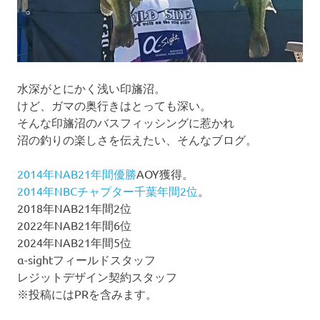
水深がとにかく浅い印旛沼。
けど、ガマの奥行きはとっても深い。
そんな印旛沼のバスフィッシングに惹かれ
沼の釣りの楽しさを伝えたい、そんなブログ。
2014年NAB21年間優勝
AOY獲得。
2014年NBCチャプター千葉年間2位
。
2018年NAB21年間2位
2022年NAB21年間6位
2024年NAB21年間5位
α-sightフィールドスタッフ
レジットデザイン契約スタッフ
※投稿にはPRを含みます。