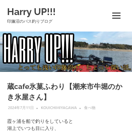
コ
Harry UP!!!
ン
テ
MENU
印旛沼のバス釣りブログ
ン
ツ
へ
ス
キ
ッ
プ
蔵cafe氷菓ふわり【潮来市牛堀のか
き氷屋さん】
2024年7月11日
KOUICHIMIYAGAWA
食べ物
霞ヶ浦を船で釣りをしていると
湖上でいつも目に入り、