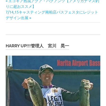
前
投
エコギア熟成アクア・バグアンツ【アメリカナマズ釣
の
りに超おススメ】
稿
次
記
7/14,15キャスティング南柏店バスフェスタにレジット
の
事:
デザイン出展
ナ
記
事:
ビ
ゲ
HARRY UP!!!管理人 宮川 晃一
ー
シ
ョ
ン