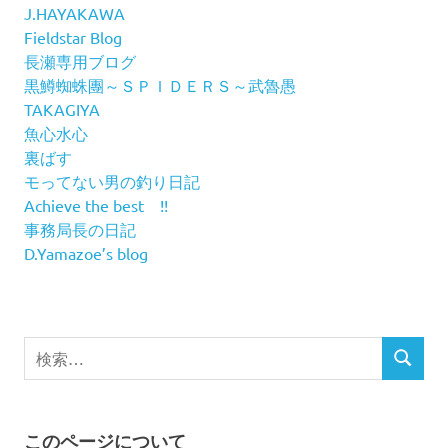
J.HAYAKAWA
Fieldstar Blog
長瀬専用ブログ
黒鱒蜘蛛團～ＳＰＩＤＥＲＳ～武魯愚
TAKAGIYA
魚心水心
裏ばす
モってない男の釣り日記
Achieve the best !!
事務局長の日記
D.Yamazoe’s blog
検
検
索
索
対
象:
このページについて