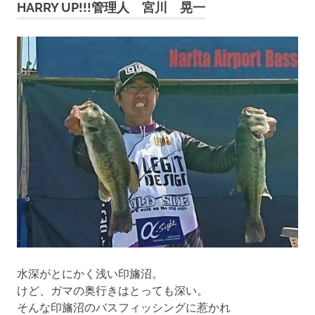
HARRY UP!!!管理人 宮川 晃一
ゲ
ー
シ
ョ
ン
水深がとにかく浅い印旛沼。
けど、ガマの奥行きはとっても深い。
そんな印旛沼のバスフィッシングに惹かれ