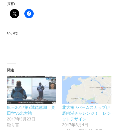
共有:
いいね:
関連
艇王2017第2戦琵琶湖 奥
北大祐 7パームスカップ伊
田学VS北大祐
庭内湖チャレンジ！ レジ
2017年5月23日
ットデザイン
独り言
2017年8月4日