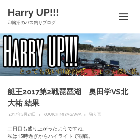
コ
Harry UP!!!
ン
テ
MENU
印旛沼のバス釣りブログ
ン
ツ
へ
ス
キ
ッ
プ
艇王2017第2戦琵琶湖 奥田学VS北
大祐 結果
2017年5月24日
KOUICHIMIYAGAWA
独り言
二日目も盛り上がったようですね。
私は15時過ぎからハイライトで観戦。