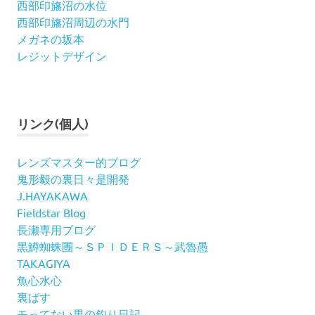
西部印旛沼の水位
西部印旛沼周辺の水門
メガネの坂本
レジットデザイン
リンク(個人)
レンズマスター的ブログ
鬼形毅の裏日々是開発
J.HAYAKAWA
Fieldstar Blog
長瀬専用ブログ
黒鱒蜘蛛團～ＳＰＩＤＥＲＳ～武魯愚
TAKAGIYA
魚心水心
裏ばす
モってない男の釣り日記