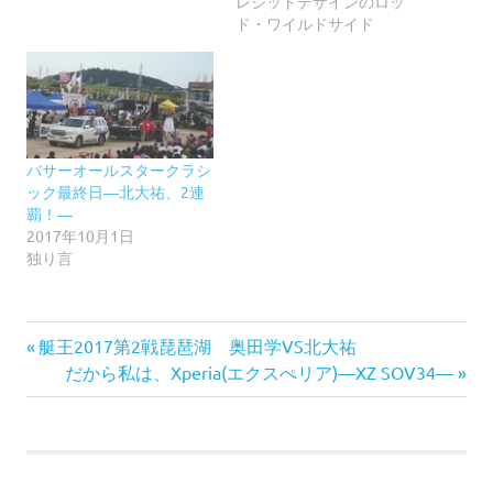
レジットデザインのロッ
ド・ワイルドサイド
バサーオールスタークラシ
ック最終日―北大祐、2連
覇！―
2017年10月1日
独り言
前
投
艇王2017第2戦琵琶湖 奥田学VS北大祐
の
次
だから私は、Xperia(エクスぺリア)―XZ SOV34―
稿
記
の
事:
記
ナ
事:
ビ