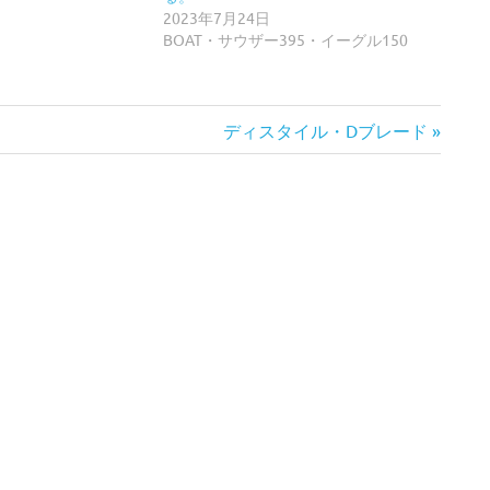
2023年7月24日
BOAT・サウザー395・イーグル150
次
ディスタイル・Dブレード
の
記
事: