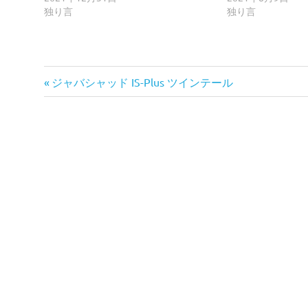
独り言
独り言
前
投
ジャバシャッド IS-Plus ツインテール
の
稿
記
事:
ナ
ビ
ゲ
ー
シ
ョ