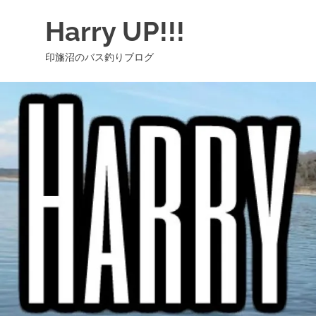
コ
Harry UP!!!
ン
テ
印旛沼のバス釣りブログ
ン
ツ
へ
ス
キ
ッ
プ