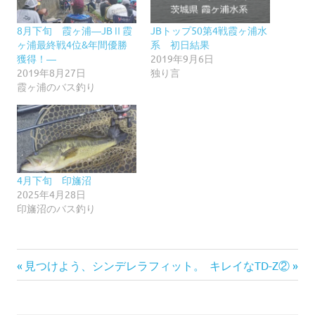
8月下旬 霞ヶ浦―JBⅡ霞
JBトップ50第4戦霞ヶ浦水
ヶ浦最終戦4位&年間優勝
系 初日結果
獲得！―
2019年9月6日
2019年8月27日
独り言
霞ヶ浦のバス釣り
4月下旬 印旛沼
2025年4月28日
印旛沼のバス釣り
前
次
投
見つけよう、シンデレラフィット。
キレイなTD-Z②
の
の
稿
記
記
事:
事: