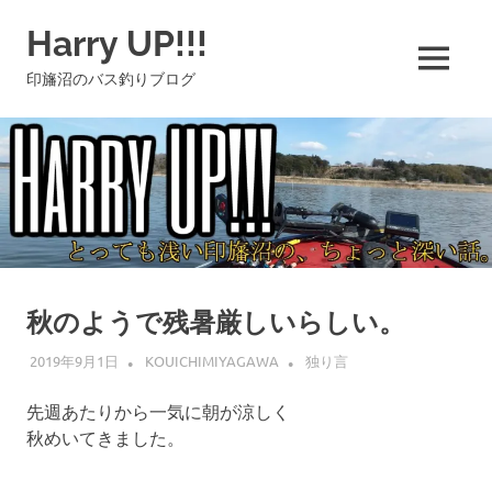
コ
Harry UP!!!
ン
テ
MENU
印旛沼のバス釣りブログ
ン
ツ
へ
ス
キ
ッ
プ
秋のようで残暑厳しいらしい。
2019年9月1日
KOUICHIMIYAGAWA
独り言
先週あたりから一気に朝が涼しく
秋めいてきました。