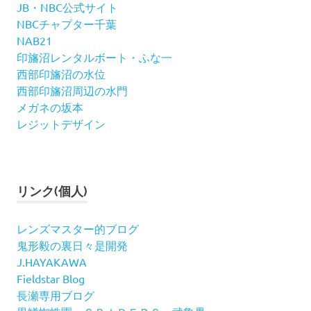
JB・NBC公式サイト
NBCチャプター千葉
NAB21
印旛沼レンタルボート・ふな一
西部印旛沼の水位
西部印旛沼周辺の水門
メガネの坂本
レジットデザイン
リンク(個人)
レンズマスター的ブログ
鬼形毅の裏日々是開発
J.HAYAKAWA
Fieldstar Blog
長瀬専用ブログ