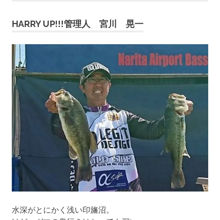
ナ
HARRY UP!!!管理人 宮川 晃一
ビ
ゲ
ー
シ
ョ
ン
水深がとにかく浅い印旛沼。