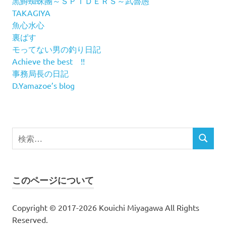
黒鱒蜘蛛團～ＳＰＩＤＥＲＳ～武魯愚
TAKAGIYA
魚心水心
裏ばす
モってない男の釣り日記
Achieve the best !!
事務局長の日記
D.Yamazoe’s blog
検
検
索
索
対
象:
このページについて
Copyright © 2017-2026 Kouichi Miyagawa All Rights
Reserved.