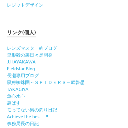
レジットデザイン
リンク(個人)
レンズマスター的ブログ
鬼形毅の裏日々是開発
J.HAYAKAWA
Fieldstar Blog
長瀬専用ブログ
黒鱒蜘蛛團～ＳＰＩＤＥＲＳ～武魯愚
TAKAGIYA
魚心水心
裏ばす
モってない男の釣り日記
Achieve the best !!
事務局長の日記