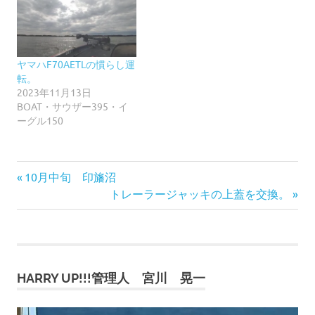
ヤマハF70AETLの慣らし運
転。
2023年11月13日
BOAT・サウザー395・イ
ーグル150
前
投
10月中旬 印旛沼
の
次
トレーラージャッキの上蓋を交換。
稿
記
の
事:
記
ナ
事:
ビ
HARRY UP!!!管理人 宮川 晃一
ゲ