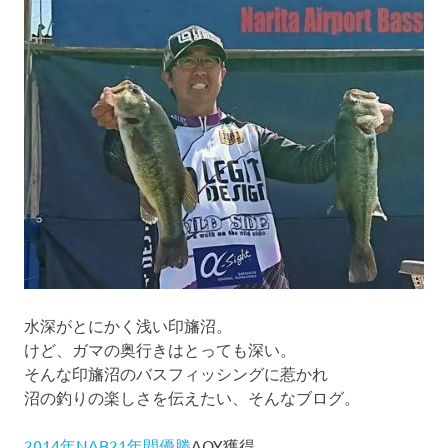
ー
シ
ョ
ン
水深がとにかく浅い印旛沼。
けど、ガマの奥行きはとっても深い。
そんな印旛沼のバスフィッシングに惹かれ
沼の釣りの楽しさを伝えたい、そんなブログ。
2014年NAB21年間優勝
AOY獲得。