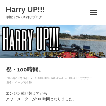
コ
Harry UP!!!
ン
テ
MENU
印旛沼のバス釣りブログ
ン
ツ
へ
ス
キ
ッ
プ
祝・100時間。
2025年10月26日
KOUICHIMIYAGAWA
BOAT・サウザー
395・イーグル150
エンジン載せ替えてから
アワーメーターが100時間となりました。