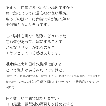
あまり川自体に変化がない場所ですから
藻は魚にとっては居心地の良い場所。
魚ってのはバスは勿論ですが他の魚や
甲殻類もみんなそうです。
この駆除も川や生態系にどういった
悪影響があって、駆除することで
どんなメリットがあるのか？
モヤッとしている感はあります。
洪水時に大和田排水機場に絡んだ、
という過去があるみたいですけど。
(※だったら新川本流でやるべきでしょうし。時期的にこの浮き藻の下に今年生ま
れたばかりの色んな稚魚や甲殻類が隠れてますからね・・・居場所なくなっちゃ
う訳で)
色々難しい問題ではありますが。
ココ最近、琵琶湖の藻狩りを始めとする