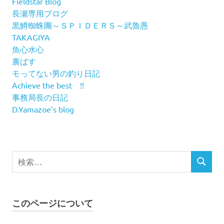
Fieldstar Blog
長瀬専用ブログ
黒鱒蜘蛛團～ＳＰＩＤＥＲＳ～武魯愚
TAKAGIYA
魚心水心
裏ばす
モってない男の釣り日記
Achieve the best !!
事務局長の日記
D.Yamazoe’s blog
検
検
索
索
対
象:
このページについて