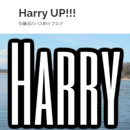
コ
Harry UP!!!
ン
テ
印旛沼のバス釣りブログ
ン
ツ
へ
ス
キ
ッ
プ