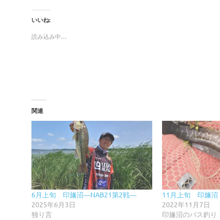
いいね:
読み込み中…
関連
6月上旬 印旛沼―NAB21第2戦―
11月上旬 印旛沼
2025年6月3日
2022年11月7日
独り言
印旛沼のバス釣り