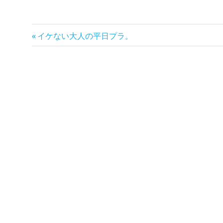
前
投
イケない大人の平日プラ。
の
稿
記
事:
ナ
ビ
ゲ
ー
シ
ョ
ン