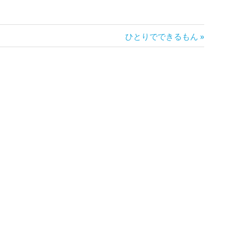
次
ひとりでできるもん
の
記
事: