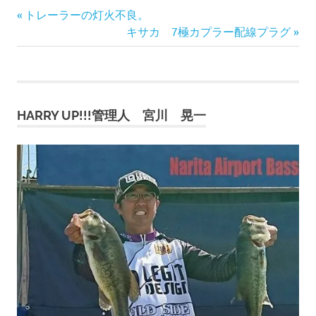
前
投
トレーラーの灯火不良。
の
次
キサカ 7極カプラー配線プラグ
稿
記
の
事:
記
ナ
事:
ビ
HARRY UP!!!管理人 宮川 晃一
ゲ
ー
シ
ョ
ン