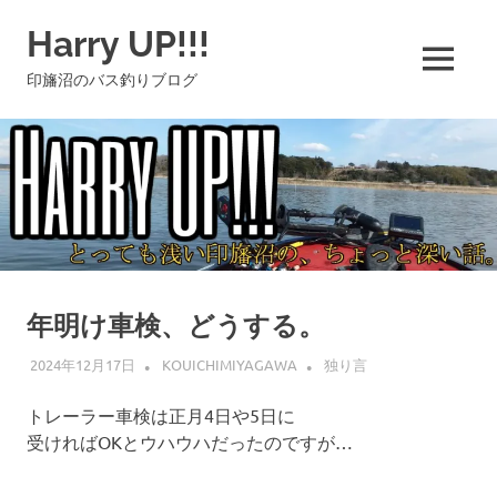
コ
Harry UP!!!
ン
テ
MENU
印旛沼のバス釣りブログ
ン
ツ
へ
ス
キ
ッ
プ
年明け車検、どうする。
2024年12月17日
KOUICHIMIYAGAWA
独り言
トレーラー車検は正月4日や5日に
受ければOKとウハウハだったのですが…