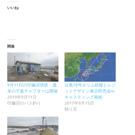
いいね:
関連
9月11日の印旛沼現状・週
台風18号タリム続報とレジ
末の千葉チャプターは開催
ットデザイン展示即売会in
2019年9月11日
キャスティング南柏
印旛沼のバス釣り
2017年9月15日
独り言