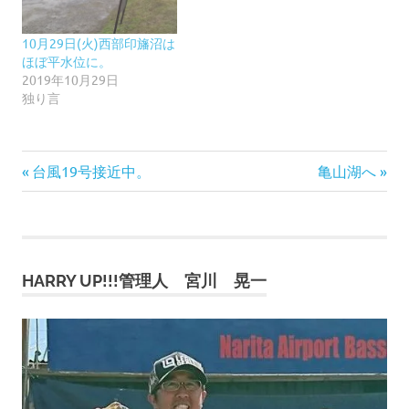
10月29日(火)西部印旛沼は
ほぼ平水位に。
2019年10月29日
独り言
前
次
投
台風19号接近中。
亀山湖へ
の
の
稿
記
記
事:
事:
ナ
HARRY UP!!!管理人 宮川 晃一
ビ
ゲ
ー
シ