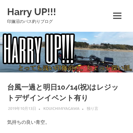
コ
Harry UP!!!
ン
テ
MENU
印旛沼のバス釣りブログ
ン
ツ
へ
ス
キ
ッ
プ
台風一過と明日10/14(祝)はレジッ
トデザインイベント有り
2019年10月13日
KOUICHIMIYAGAWA
独り言
気持ちの良い青空。