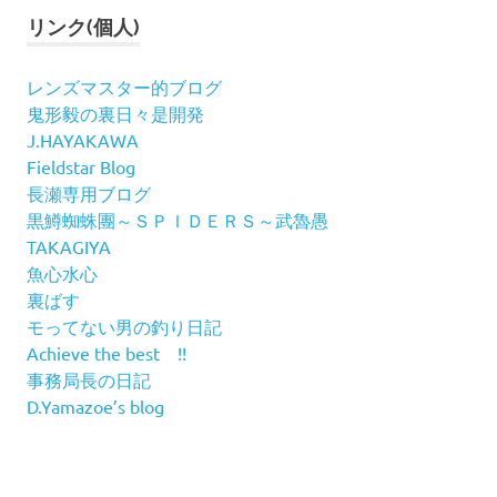
リンク(個人)
レンズマスター的ブログ
鬼形毅の裏日々是開発
J.HAYAKAWA
Fieldstar Blog
長瀬専用ブログ
黒鱒蜘蛛團～ＳＰＩＤＥＲＳ～武魯愚
TAKAGIYA
魚心水心
裏ばす
モってない男の釣り日記
Achieve the best !!
事務局長の日記
D.Yamazoe’s blog