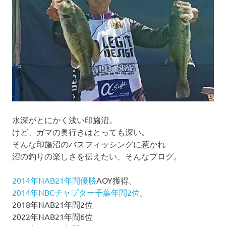
ョ
ン
水深がとにかく浅い印旛沼。
けど、ガマの奥行きはとっても深い。
そんな印旛沼のバスフィッシングに惹かれ
沼の釣りの楽しさを伝えたい、そんなブログ。
2014年NAB21年間優勝
AOY獲得。
2014年NBCチャプター千葉年間2位
。
2018年NAB21年間2位
2022年NAB21年間6位