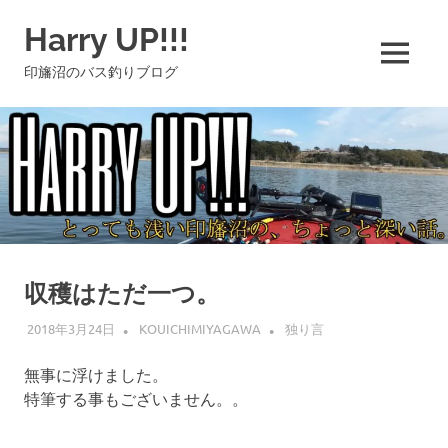
コ
Harry UP!!!
ン
テ
MENU
印旛沼のバス釣りブログ
ン
ツ
へ
ス
キ
ッ
プ
収穫はただ一つ。
2018年3月24日
KOUICHIMIYAGAWA
独り言
無事に浮けました。
特筆する事もございません。。