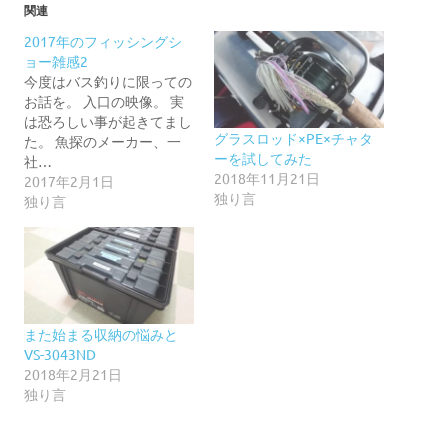
関連
2017年のフィッシングシ
ョー雑感2
今度はバス釣りに限っての
お話を。 入口の映像。 実
は恐ろしい事が起きてまし
グラスロッド×PE×チャタ
た。 魚探のメーカー、一
ーを試してみた
社…
2018年11月21日
2017年2月1日
独り言
独り言
また始まる収納の悩みと
VS-3043ND
2018年2月21日
独り言