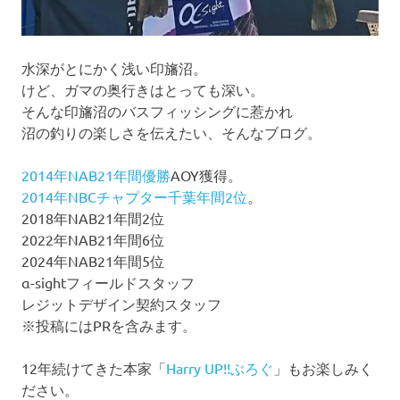
水深がとにかく浅い印旛沼。
けど、ガマの奥行きはとっても深い。
そんな印旛沼のバスフィッシングに惹かれ
沼の釣りの楽しさを伝えたい、そんなブログ。
2014年NAB21年間優勝
AOY獲得。
2014年NBCチャプター千葉年間2位
。
2018年NAB21年間2位
2022年NAB21年間6位
2024年NAB21年間5位
α-sightフィールドスタッフ
レジットデザイン契約スタッフ
※投稿にはPRを含みます。
12年続けてきた本家「
Harry UP!!ぶろぐ
」もお楽しみく
ださい。