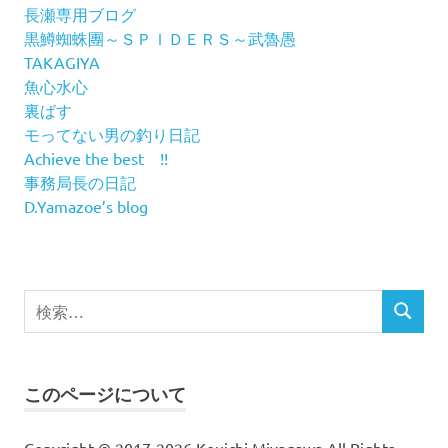
長瀬専用ブログ
黒鱒蜘蛛團～ＳＰＩＤＥＲＳ～武魯愚
TAKAGIYA
魚心水心
裏ばす
モってない男の釣り日記
Achieve the best !!
事務局長の日記
D.Yamazoe’s blog
検
検
索
索
対
象:
このページについて
Copyright © 2017-2026 Kouichi Miyagawa All Rights