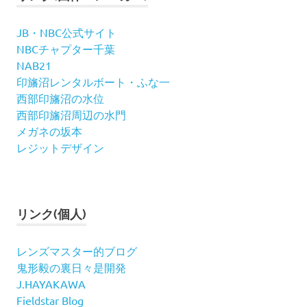
JB・NBC公式サイト
NBCチャプター千葉
NAB21
印旛沼レンタルボート・ふな一
西部印旛沼の水位
西部印旛沼周辺の水門
メガネの坂本
レジットデザイン
リンク(個人)
レンズマスター的ブログ
鬼形毅の裏日々是開発
J.HAYAKAWA
Fieldstar Blog