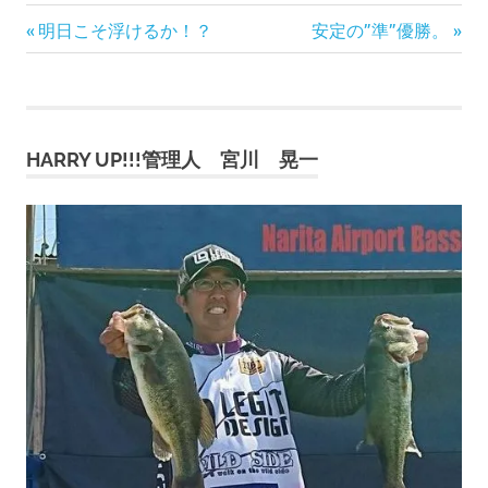
前
次
投
明日こそ浮けるか！？
安定の”準”優勝。
の
の
稿
記
記
事:
事:
ナ
HARRY UP!!!管理人 宮川 晃一
ビ
ゲ
ー
シ
ョ
ン