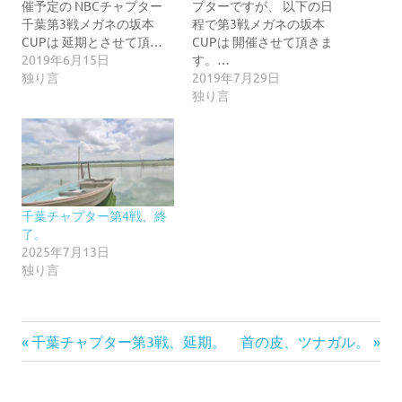
催予定の NBCチャプター
プターですが、 以下の日
千葉第3戦メガネの坂本
程で第3戦メガネの坂本
CUPは 延期とさせて頂…
CUPは 開催させて頂きま
2019年6月15日
す。…
独り言
2019年7月29日
独り言
千葉チャプター第4戦、終
了。
2025年7月13日
独り言
前
次
投
千葉チャプター第3戦、延期。
首の皮、ツナガル。
の
の
稿
記
記