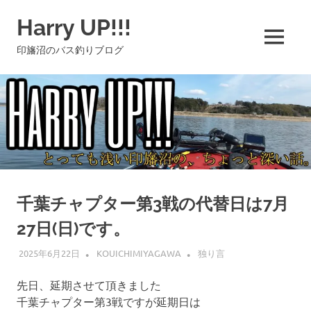
コ
Harry UP!!!
ン
テ
MENU
印旛沼のバス釣りブログ
ン
ツ
へ
ス
キ
ッ
プ
千葉チャプター第3戦の代替日は7月
27日(日)です。
2025年6月22日
KOUICHIMIYAGAWA
独り言
先日、延期させて頂きました
千葉チャプター第3戦ですが延期日は