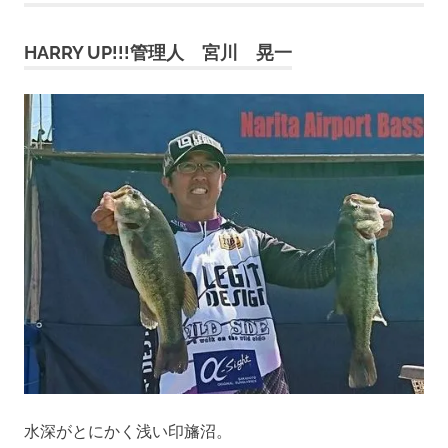
事:
事:
ナ
HARRY UP!!!管理人 宮川 晃一
ビ
ゲ
ー
シ
ョ
ン
水深がとにかく浅い印旛沼。