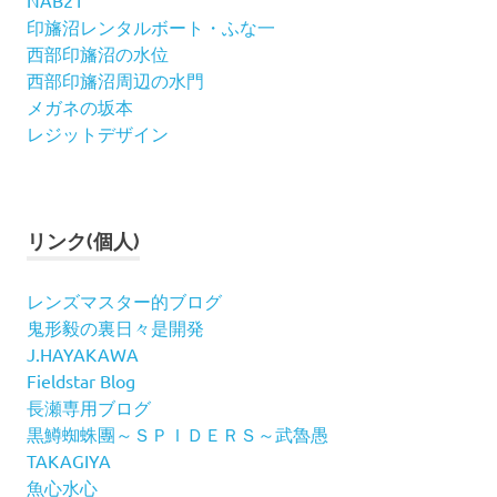
NAB21
印旛沼レンタルボート・ふな一
西部印旛沼の水位
西部印旛沼周辺の水門
メガネの坂本
レジットデザイン
リンク(個人)
レンズマスター的ブログ
鬼形毅の裏日々是開発
J.HAYAKAWA
Fieldstar Blog
長瀬専用ブログ
黒鱒蜘蛛團～ＳＰＩＤＥＲＳ～武魯愚
TAKAGIYA
魚心水心