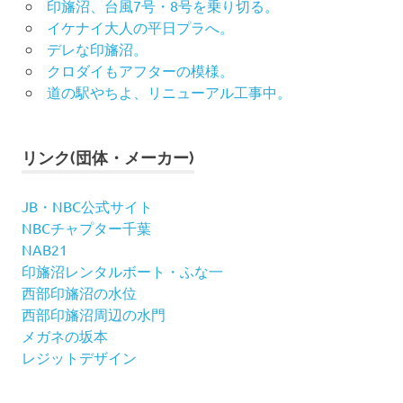
印旛沼、台風7号・8号を乗り切る。
イケナイ大人の平日プラへ。
デレな印旛沼。
クロダイもアフターの模様。
道の駅やちよ、リニューアル工事中。
リンク(団体・メーカー)
JB・NBC公式サイト
NBCチャプター千葉
NAB21
印旛沼レンタルボート・ふな一
西部印旛沼の水位
西部印旛沼周辺の水門
メガネの坂本
レジットデザイン