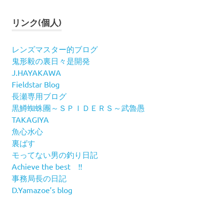
リンク(個人)
レンズマスター的ブログ
鬼形毅の裏日々是開発
J.HAYAKAWA
Fieldstar Blog
長瀬専用ブログ
黒鱒蜘蛛團～ＳＰＩＤＥＲＳ～武魯愚
TAKAGIYA
魚心水心
裏ばす
モってない男の釣り日記
Achieve the best !!
事務局長の日記
D.Yamazoe’s blog