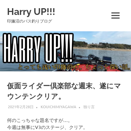
コ
Harry UP!!!
ン
テ
MENU
印旛沼のバス釣りブログ
ン
ツ
へ
ス
キ
ッ
プ
仮面ライダー倶楽部な週末、遂にマ
ウンテンクリア。
2021年2月28日
KOUICHIMIYAGAWA
独り言
何のこっちゃな題名ですが…。
今週は無事にV3のステージ、クリア。