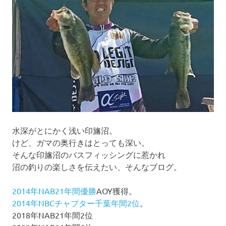
ョ
ン
水深がとにかく浅い印旛沼。
けど、ガマの奥行きはとっても深い。
そんな印旛沼のバスフィッシングに惹かれ
沼の釣りの楽しさを伝えたい、そんなブログ。
2014年NAB21年間優勝
AOY獲得。
2014年NBCチャプター千葉年間2位
。
2018年NAB21年間2位