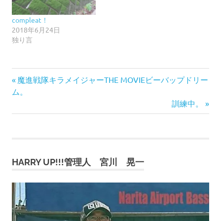
compleat！
2018年6月24日
独り言
前
投
魔進戦隊キラメイジャーTHE MOVIEビーバップドリー
の
ム。
稿
記
次
訓練中。
事:
の
ナ
記
事:
ビ
HARRY UP!!!管理人 宮川 晃一
ゲ
ー
シ