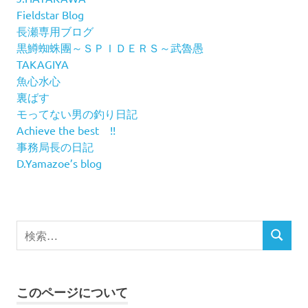
Fieldstar Blog
長瀬専用ブログ
黒鱒蜘蛛團～ＳＰＩＤＥＲＳ～武魯愚
TAKAGIYA
魚心水心
裏ばす
モってない男の釣り日記
Achieve the best !!
事務局長の日記
D.Yamazoe’s blog
検
検
索
索
対
象:
このページについて