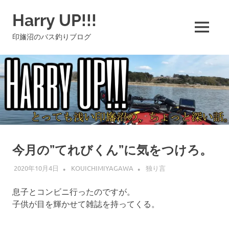
コ
Harry UP!!!
ン
テ
MENU
印旛沼のバス釣りブログ
ン
ツ
へ
ス
キ
ッ
プ
今月の”てれびくん”に気をつけろ。
2020年10月4日
KOUICHIMIYAGAWA
独り言
息子とコンビニ行ったのですが。
子供が目を輝かせて雑誌を持ってくる。