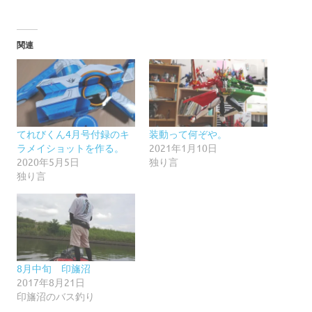
関連
てれびくん4月号付録のキ
装動って何ぞや。
ラメイショットを作る。
2021年1月10日
2020年5月5日
独り言
独り言
8月中旬 印旛沼
2017年8月21日
印旛沼のバス釣り