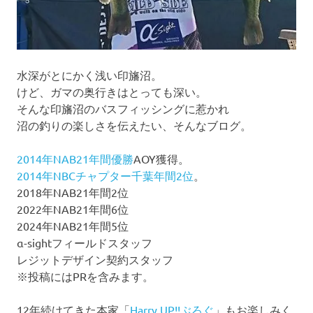
水深がとにかく浅い印旛沼。
けど、ガマの奥行きはとっても深い。
そんな印旛沼のバスフィッシングに惹かれ
沼の釣りの楽しさを伝えたい、そんなブログ。
2014年NAB21年間優勝
AOY獲得。
2014年NBCチャプター千葉年間2位
。
2018年NAB21年間2位
2022年NAB21年間6位
2024年NAB21年間5位
α-sightフィールドスタッフ
レジットデザイン契約スタッフ
※投稿にはPRを含みます。
12年続けてきた本家「
Harry UP!!ぶろぐ
」もお楽しみく