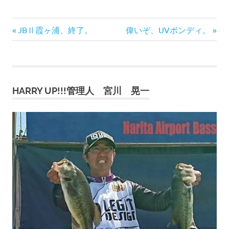
前
次
投
JBⅡ霞ヶ浦、終了。
偉いぞ、UVボンディ。
の
の
稿
記
記
事:
事:
ナ
HARRY UP!!!管理人 宮川 晃一
ビ
ゲ
ー
シ
ョ
ン