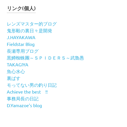
リンク(個人)
レンズマスター的ブログ
鬼形毅の裏日々是開発
J.HAYAKAWA
Fieldstar Blog
長瀬専用ブログ
黒鱒蜘蛛團～ＳＰＩＤＥＲＳ～武魯愚
TAKAGIYA
魚心水心
裏ばす
モってない男の釣り日記
Achieve the best !!
事務局長の日記
D.Yamazoe’s blog