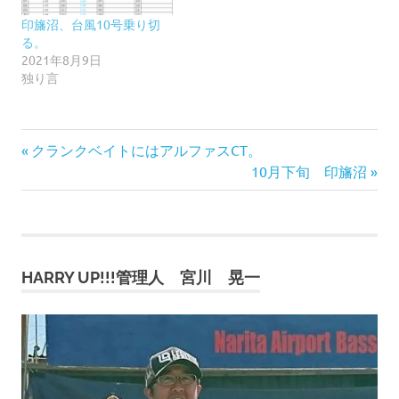
印旛沼、台風10号乗り切
る。
2021年8月9日
独り言
前
投
クランクベイトにはアルファスCT。
の
次
10月下旬 印旛沼
稿
記
の
事:
記
ナ
事:
ビ
HARRY UP!!!管理人 宮川 晃一
ゲ
ー
シ