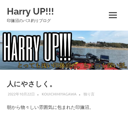
コ
Harry UP!!!
ン
テ
MENU
印旛沼のバス釣りブログ
ン
ツ
へ
ス
キ
ッ
プ
人にやさしく。
2022年10月22日
KOUICHIMIYAGAWA
独り言
朝から物々しい雰囲気に包まれた印旛沼。