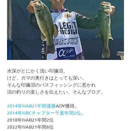
ョ
ン
水深がとにかく浅い印旛沼。
けど、ガマの奥行きはとっても深い。
そんな印旛沼のバスフィッシングに惹かれ
沼の釣りの楽しさを伝えたい、そんなブログ。
2014年NAB21年間優勝
AOY獲得。
2014年NBCチャプター千葉年間2位
。
2018年NAB21年間2位
2022年NAB21年間6位