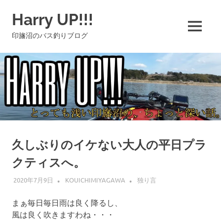
コ
Harry UP!!!
ン
テ
MENU
印旛沼のバス釣りブログ
ン
ツ
へ
ス
キ
ッ
プ
久しぶりのイケない大人の平日プラ
クティスへ。
2020年7月9日
KOUICHIMIYAGAWA
独り言
まぁ毎日毎日雨は良く降るし、
風は良く吹きますわね・・・