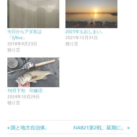
今日からアダ名は
2021年もおしまい。
「3/8oz」
2021年12月31日
2018年9月23日
独り言
独り言
10月下旬 印旛沼
2024年10月29日
独り言
前
次
投
国と地方自治体。
NAB21第2戦、延期に。
の
の