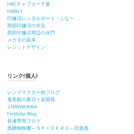
NBCチャプター千葉
NAB21
印旛沼レンタルボート・ふな一
西部印旛沼の水位
西部印旛沼周辺の水門
メガネの坂本
レジットデザイン
リンク(個人)
レンズマスター的ブログ
鬼形毅の裏日々是開発
J.HAYAKAWA
Fieldstar Blog
長瀬専用ブログ
黒鱒蜘蛛團～ＳＰＩＤＥＲＳ～武魯愚