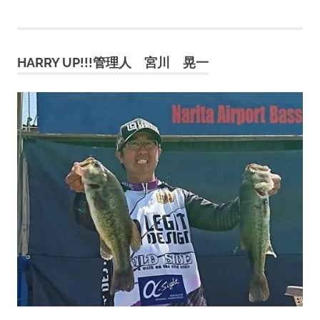
稿
記
記
事:
事:
ナ
HARRY UP!!!管理人 宮川 晃一
ビ
ゲ
ー
シ
ョ
ン