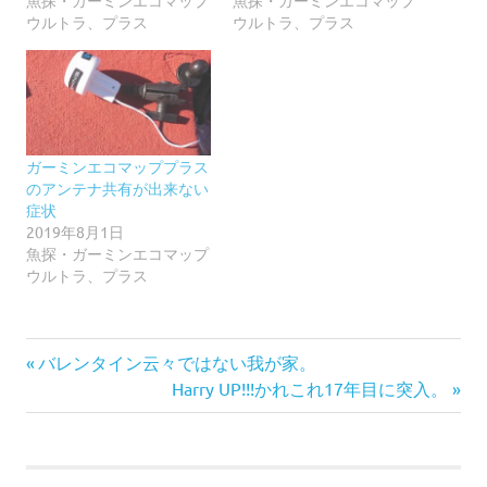
ウルトラ、プラス
ウルトラ、プラス
ガーミンエコマッププラス
のアンテナ共有が出来ない
症状
2019年8月1日
魚探・ガーミンエコマップ
ウルトラ、プラス
前
投
バレンタイン云々ではない我が家。
の
次
Harry UP!!!かれこれ17年目に突入。
稿
記
の
事:
記
ナ
事: