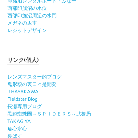
印旛沼レンタルボート・ふな一
西部印旛沼の水位
西部印旛沼周辺の水門
メガネの坂本
レジットデザイン
リンク(個人)
レンズマスター的ブログ
鬼形毅の裏日々是開発
J.HAYAKAWA
Fieldstar Blog
長瀬専用ブログ
黒鱒蜘蛛團～ＳＰＩＤＥＲＳ～武魯愚
TAKAGIYA
魚心水心
裏ばす