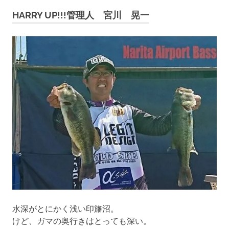
ビ
HARRY UP!!!管理人 宮川 晃一
ゲ
ー
シ
ョ
ン
水深がとにかく浅い印旛沼。
けど、ガマの奥行きはとっても深い。