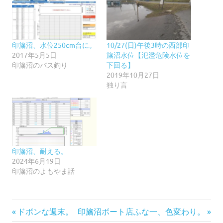
印旛沼、水位250cm台に。
10/27(日)午後3時の西部印
2017年5月5日
旛沼水位【氾濫危険水位を
印旛沼のバス釣り
下回る】
2019年10月27日
独り言
印旛沼、耐える。
2024年6月19日
印旛沼のよもやま話
前
次
投
ドボンな週末。
印旛沼ボート店ふな一、色変わり。
の
の