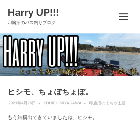
コ
Harry UP!!!
ン
テ
MENU
印旛沼のバス釣りブログ
ン
ツ
へ
ス
キ
ッ
プ
ヒシモ、ちょぼちょぼ。
2021年4月26日
KOUICHIMIYAGAWA
印旛沼のよもやま話
もう結構出てきていましたね、ヒシモ。