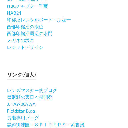
NBCチャプター千葉
NAB21
印旛沼レンタルボート・ふな一
西部印旛沼の水位
西部印旛沼周辺の水門
メガネの坂本
レジットデザイン
リンク(個人)
レンズマスター的ブログ
鬼形毅の裏日々是開発
J.HAYAKAWA
Fieldstar Blog
長瀬専用ブログ
黒鱒蜘蛛團～ＳＰＩＤＥＲＳ～武魯愚