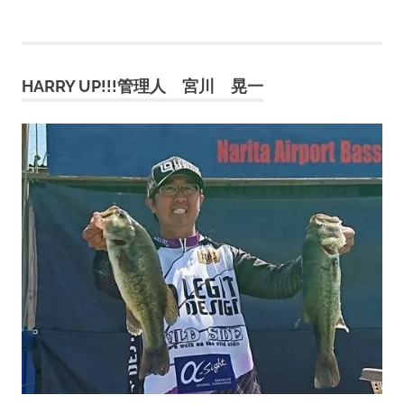
稿
記
記
事:
事:
ナ
HARRY UP!!!管理人 宮川 晃一
ビ
ゲ
ー
シ
ョ
ン