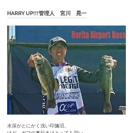
ナ
HARRY UP!!!管理人 宮川 晃一
ビ
ゲ
ー
シ
ョ
ン
水深がとにかく浅い印旛沼。
けど、ガマの奥行きはとっても深い。