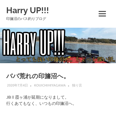
コ
Harry UP!!!
ン
テ
MENU
印旛沼のバス釣りブログ
ン
ツ
へ
ス
キ
ッ
プ
ババ荒れの印旛沼へ。
2020年7月4日
KOUICHIMIYAGAWA
独り言
JBⅡ霞ヶ浦が延期になりまして。
行くあてもなく、いつもの印旛沼へ。