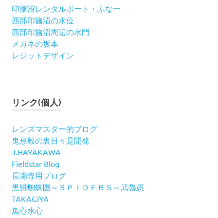
印旛沼レンタルボート・ふな一
西部印旛沼の水位
西部印旛沼周辺の水門
メガネの坂本
レジットデザイン
リンク(個人)
レンズマスター的ブログ
鬼形毅の裏日々是開発
J.HAYAKAWA
Fieldstar Blog
長瀬専用ブログ
黒鱒蜘蛛團～ＳＰＩＤＥＲＳ～武魯愚
TAKAGIYA
魚心水心