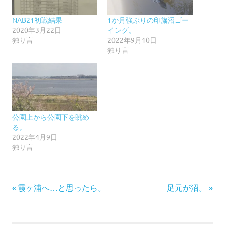
NAB21初戦結果
1か月強ぶりの印旛沼ゴー
2020年3月22日
イング。
独り言
2022年9月10日
独り言
公園上から公園下を眺め
る。
2022年4月9日
独り言
前
次
投
霞ヶ浦へ…と思ったら。
足元が沼。
の
の
稿
記
記
事:
事: