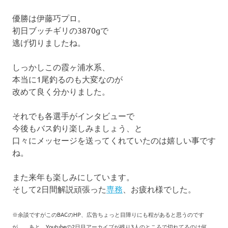
優勝は伊藤巧プロ。
初日ブッチギリの3870gで
逃げ切りましたね。
しっかしこの霞ヶ浦水系、
本当に1尾釣るのも大変なのが
改めて良く分かりました。
それでも各選手がインタビューで
今後もバス釣り楽しみましょう、と
口々にメッセージを送ってくれていたのは嬉しい事です
ね。
また来年も楽しみにしています。
そして2日間解説頑張った
専務
、お疲れ様でした。
※余談ですがこのBACのHP、広告ちょっと目障りにも程があると思うのです
が。。あと、Youtubeの2日目アーカイブが残り3人のところで切れてるのは何