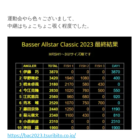
運動会やら色々ございまして、
中継はちょこちょこ覗く程度でした。
https://bac2023.tsuribito.co.jp/