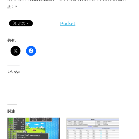
故？？
Pocket
共有:
いいね:
関連