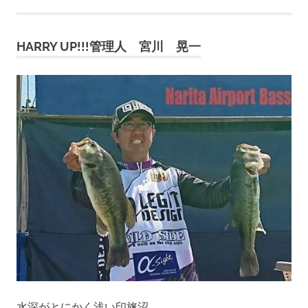
ナ
事:
ビ
HARRY UP!!!管理人 宮川 晃一
ゲ
ー
シ
ョ
ン
水深がとにかく浅い印旛沼。