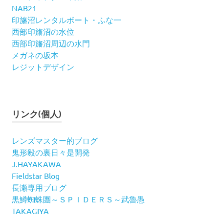
NAB21
印旛沼レンタルボート・ふな一
西部印旛沼の水位
西部印旛沼周辺の水門
メガネの坂本
レジットデザイン
リンク(個人)
レンズマスター的ブログ
鬼形毅の裏日々是開発
J.HAYAKAWA
Fieldstar Blog
長瀬専用ブログ
黒鱒蜘蛛團～ＳＰＩＤＥＲＳ～武魯愚
TAKAGIYA