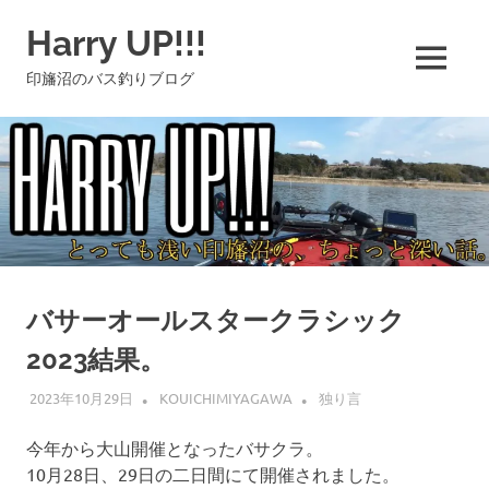
コ
Harry UP!!!
ン
テ
MENU
印旛沼のバス釣りブログ
ン
ツ
へ
ス
キ
ッ
プ
バサーオールスタークラシック
2023結果。
2023年10月29日
KOUICHIMIYAGAWA
独り言
今年から大山開催となったバサクラ。
10月28日、29日の二日間にて開催されました。