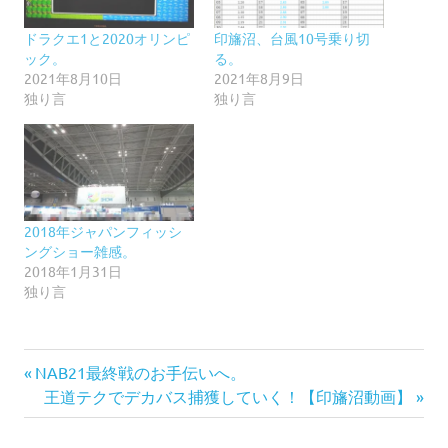
ドラクエ1と2020オリンピ
印旛沼、台風10号乗り切
ック。
る。
2021年8月10日
2021年8月9日
独り言
独り言
2018年ジャパンフィッシ
ングショー雑感。
2018年1月31日
独り言
前
投
NAB21最終戦のお手伝いへ。
の
次
王道テクでデカバス捕獲していく！【印旛沼動画】
稿
記
の
事:
記