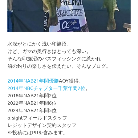
水深がとにかく浅い印旛沼。
けど、ガマの奥行きはとっても深い。
そんな印旛沼のバスフィッシングに惹かれ
沼の釣りの楽しさを伝えたい、そんなブログ。
2014年NAB21年間優勝
AOY獲得。
2014年NBCチャプター千葉年間2位
。
2018年NAB21年間2位
2022年NAB21年間6位
2024年NAB21年間5位
α-sightフィールドスタッフ
レジットデザイン契約スタッフ
※投稿にはPRを含みます。