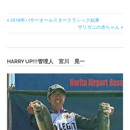
前
投
2018年バサーオールスタークラシック結果
の
次
ザリガニの赤ちゃん
稿
記
の
事:
記
ナ
事:
ビ
HARRY UP!!!管理人 宮川 晃一
ゲ
ー
シ
ョ
ン