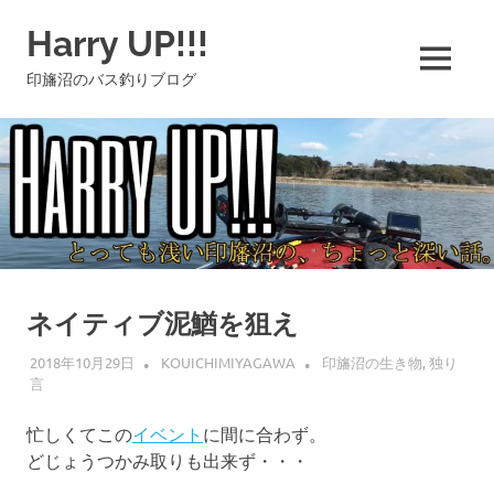
コ
Harry UP!!!
ン
テ
MENU
印旛沼のバス釣りブログ
ン
ツ
へ
ス
キ
ッ
プ
ネイティブ泥鰌を狙え
2018年10月29日
KOUICHIMIYAGAWA
印旛沼の生き物
,
独り
言
忙しくてこの
イベント
に間に合わず。
どじょうつかみ取りも出来ず・・・