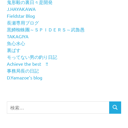
鬼形毅の裏日々是開発
J.HAYAKAWA
Fieldstar Blog
長瀬専用ブログ
黒鱒蜘蛛團～ＳＰＩＤＥＲＳ～武魯愚
TAKAGIYA
魚心水心
裏ばす
モってない男の釣り日記
Achieve the best !!
事務局長の日記
D.Yamazoe’s blog
検
検
索
索
対
象: