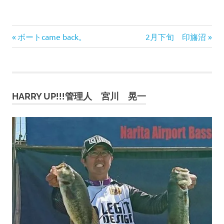
前
次
投
ボートcame back。
2月下旬 印旛沼
の
の
稿
記
記
事:
事:
ナ
HARRY UP!!!管理人 宮川 晃一
ビ
ゲ
ー
シ
ョ
ン