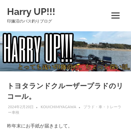
コ
Harry UP!!!
ン
テ
MENU
印旛沼のバス釣りブログ
ン
ツ
へ
ス
キ
ッ
プ
トヨタランドクルーザープラドのリ
コール。
2024年2月20日
KOUICHIMIYAGAWA
プラド・車・トレーラ
ー車検
昨年末にお手紙が届きまして。