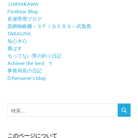
J.HAYAKAWA
Fieldstar Blog
長瀬専用ブログ
黒鱒蜘蛛團～ＳＰＩＤＥＲＳ～武魯愚
TAKAGIYA
魚心水心
裏ばす
モってない男の釣り日記
Achieve the best !!
事務局長の日記
D.Yamazoe’s blog
検
検
索
索
対
象:
このページについて