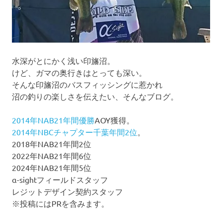
水深がとにかく浅い印旛沼。
けど、ガマの奥行きはとっても深い。
そんな印旛沼のバスフィッシングに惹かれ
沼の釣りの楽しさを伝えたい、そんなブログ。
2014年NAB21年間優勝
AOY獲得。
2014年NBCチャプター千葉年間2位
。
2018年NAB21年間2位
2022年NAB21年間6位
2024年NAB21年間5位
α-sightフィールドスタッフ
レジットデザイン契約スタッフ
※投稿にはPRを含みます。