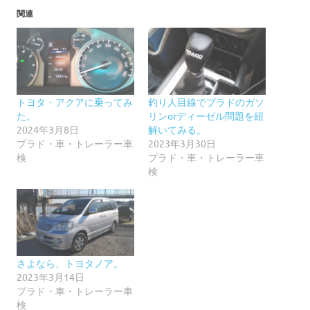
関連
トヨタ・アクアに乗ってみ
釣り人目線でプラドのガソ
た。
リンorディーゼル問題を紐
2024年3月8日
解いてみる。
プラド・車・トレーラー車
2023年3月30日
検
プラド・車・トレーラー車
検
さよなら、トヨタノア。
2023年3月14日
プラド・車・トレーラー車
検